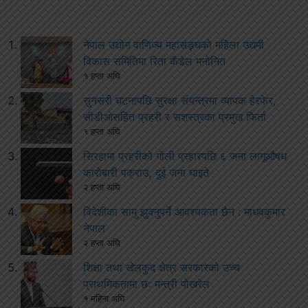
नेपाल उद्योग वाणिज्य महासङ्घको महिला उद्यमी
विकास समितिमा रिता कँडेल मनोनित
१ हप्ता अघि
सुनसरी घटनापछि सुरक्षा संयन्त्रमा व्यापक हेरफेर,
सीडीओसहित प्रहरी र सशस्त्रका प्रमुख फिर्ता
१ हप्ता अघि
सिरहामा प्रहरीको गोली प्रहारपछि ६ जना लागूऔषध
कारोबारी पक्राउ, दुई जना घाइते
२ हप्ता अघि
विदेशीका सामु झुक्नुपर्ने आवश्यकता छैन : माधवकुमार
नेपाल
२ हप्ता अघि
शिक्षा तथा खेलकुद क्षेत्र सरकारको उच्च
प्राथमिकतामा छः मन्त्री पोखरेल
१ महिना अघि