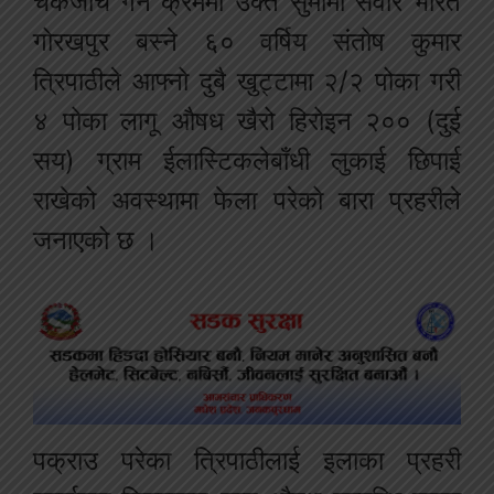
चेकजाँच
गर्ने
क्रममा
उक्त
सुमोमा
सवार
भारत
गोरखपुर
बस्ने
६० वर्षिय
संतोष
कुमार
त्रिपाठीले
आफ्नो
दुबै
खुट्टामा
२
/
२
पोका
गरी
४
पोका
लागू
औषध
खैरो
हिरोइन
२००
(
दुई
सय
)
ग्राम
ईलास्टिकले
बाँधी
लुकाई
छिपाई
राखेको
अवस्थामा
फेला
परेको
बारा
प्रहरीले
जनाएको
छ
।
पक्राउ
परेका
त्रिपाठीलाई
इलाका
प्रहरी