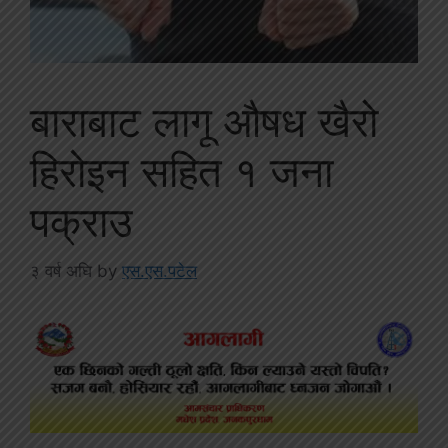
बाराबाट लागू औषध खैरो
हिरोइन सहित १ जना
पक्राउ
३ वर्ष अघि
by
एस.एस.पटेल