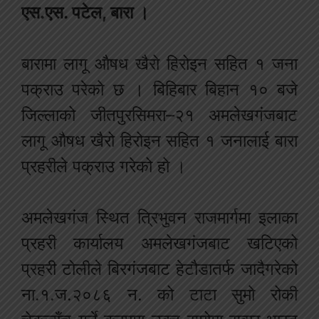
एस
.
एस
.
पटेल
,
बारा
।
बारामा
लागू
औषध
खैरो
हिरोइन
सहित
१
जना
पक्राउ
परेको
छ
।
बिहिबार
बिहान
१०
बजे
जिल्लाको
जीतपुरसिमरा
–
२१
अमलेखगंजबाट
लागू
औषध
खैरो
हिरोइन
सहित
१
जनालाई बारा
प्रहरीले पक्राउ गरेको हो ।
अमलेखगंज
स्थित
त्रिभुवन
राजमार्गमा
इलाका
प्रहरी
कार्यालय
अमलेखगंजबाट
खटिएको
प्रहरी
टोलीले
बिरगंजबाट
हेटौडातर्फ
जादै
गरेको
ना
.
१
.
ज
.
२०८६
न
.
को
टाटा
सुमो
रोकी