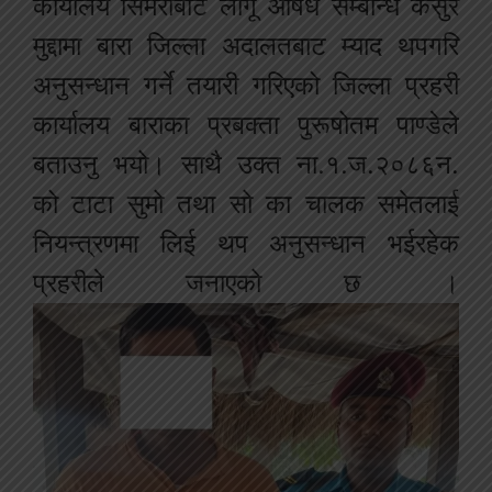
कार्यालय
सिमराबाट
लागू
औषध
सम्बन्धि
कसुर
मुद्दामा
बारा
जिल्ला
अदालतबाट
म्याद
थप
गरि
अनुसन्धान
गर्ने
तयारी
गरिएको
जिल्ला
प्रहरी
कार्यालय
बाराका
प्रबक्ता
पुरूषोतम
पाण्डेले
बताउनु
भयो।
साथै
उक्त
ना
.
१
.
ज
.
२०८६
न
.
को
टाटा
सुमो
तथा
सो
का
चालक
समेतलाई
नियन्त्रणमा
लिई
थप
अनुसन्धान
भईरहेक
प्रहरीले
जनाएको
छ
।