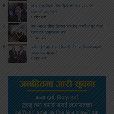
ऋण असुलीबाट शिव शिखरका थप २४८ जना
पिडितले पाए रकम
१ महिना अघि
बारा–भारत सीमा क्षेत्रमा भारतीय नागरिक मृत फेला,
घटनाबारे अनुसन्धान सुरु
१ महिना अघि
अर्थमन्त्री वाग्ले र एसियाली विकास बैंकका अध्यक्ष
कान्डाबिच भेटवार्ता
१ महिना अघि