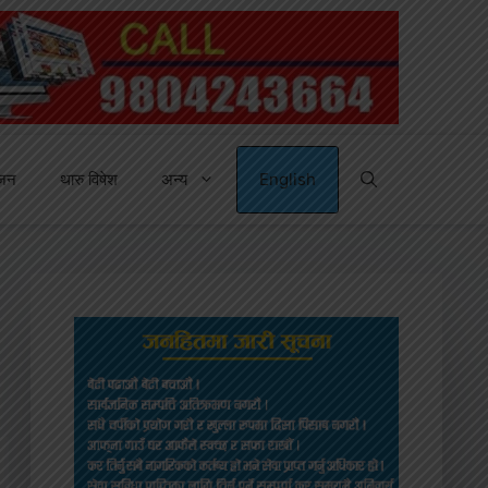
्जन
थारु विषेश
अन्य
English