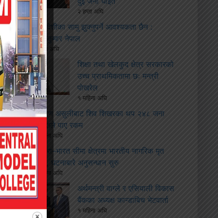
दुई जना घाइते
२ हप्ता अघि
विदेशीका सामु झुक्नुपर्ने आवश्यकता छैन :
माधवकुमार नेपाल
२ हप्ता अघि
शिक्षा तथा खेलकुद क्षेत्र सरकारको
उच्च प्राथमिकतामा छः मन्त्री
पोखरेल
१ महिना अघि
ऋण असुलीबाट शिव शिखरका थप २४८ जना
पिडितले पाए रकम
१ महिना अघि
बारा–भारत सीमा क्षेत्रमा भारतीय नागरिक मृत
फेला, घटनाबारे अनुसन्धान सुरु
१ महिना अघि
अर्थमन्त्री वाग्ले र एसियाली विकास
बैंकका अध्यक्ष कान्डाबिच भेटवार्ता
१ महिना अघि