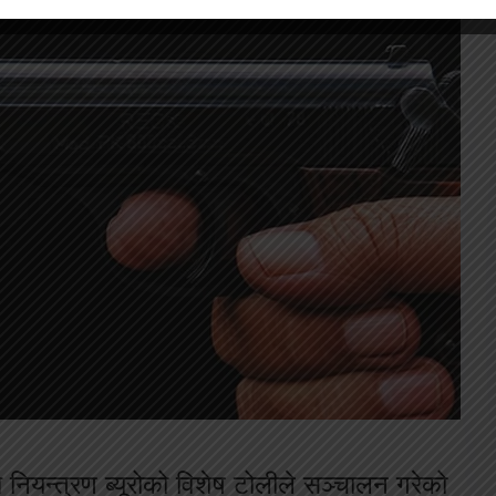
यन्त्रण ब्यूरोको विशेष टोलीले सञ्चालन गरेको