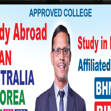
िका–३ कप्तानगञ्जमा भएको हिंसात्मक घटनापछि
मा व्यापक हेरफेर गरेको छ। मन्त्रालयले सुनसरीका
मिरेसहित नेपाल प्रहरी र सशस्त्र प्रहरीका
ृह मन्त्रालयले सीडीओ घिमिरेलाई मन्त्रालयमा
प्रमुख जिल्ला अधिकारी इश्वरीप्रसाद अर्याललाई