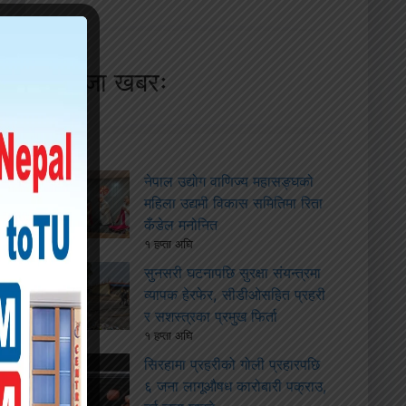
ताजा खबरः
नेपाल उद्योग वाणिज्य महासङ्घको
महिला उद्यमी विकास समितिमा रिता
कँडेल मनोनित
१ हप्ता अघि
सुनसरी घटनापछि सुरक्षा संयन्त्रमा
व्यापक हेरफेर, सीडीओसहित प्रहरी
र सशस्त्रका प्रमुख फिर्ता
१ हप्ता अघि
सिरहामा प्रहरीको गोली प्रहारपछि
६ जना लागूऔषध कारोबारी पक्राउ,