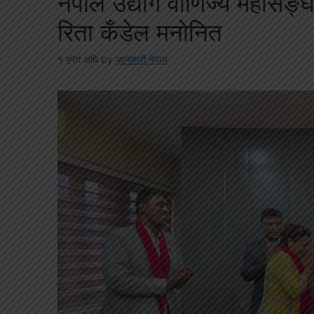
नेपाल उद्योग वाणिज्य महासङ्
रिता कँडेल मनोनित
१ हप्ता अघि
by
जानकारी नेपाल