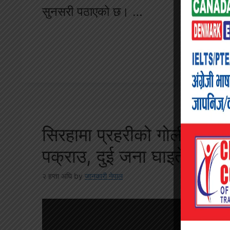
सुनसरी पठाएको छ। …
सिरहामा प्रहरीको गोली प्रह
पक्राउ, दुई जना घाइते
२ हप्ता अघि
by
जानकारी नेपाल