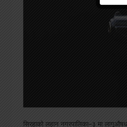
सिरहाको लहान नगरपालिका–३ मा लागूऔषध नि