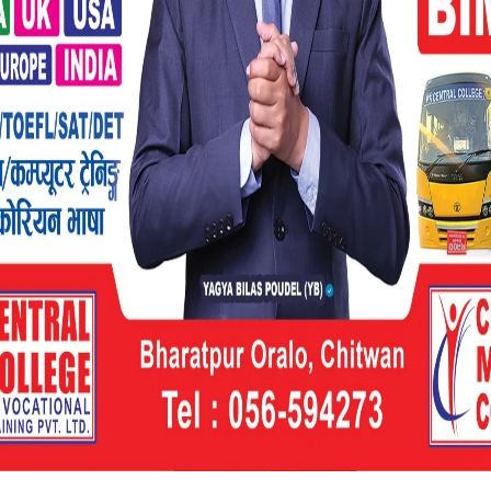
READ MORE
ारपछि ६ जना लागूऔषध कारोबारी