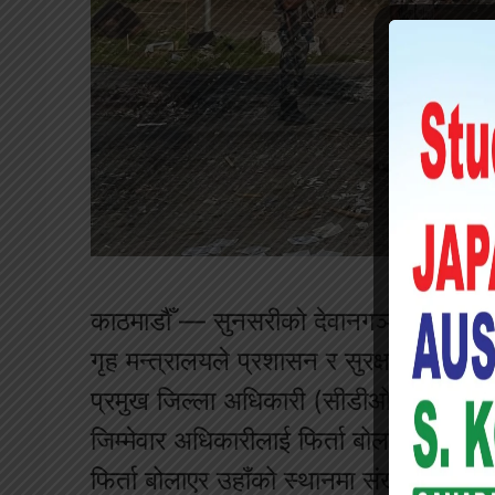
काठमाडौँ — सुनसरीको देवानगञ्ज गाउँपाल
गृह मन्त्रालयले प्रशासन र सुरक्षा संयन्त्र
प्रमुख जिल्ला अधिकारी (सीडीओ) बासुदेव घि
जिम्मेवार अधिकारीलाई फिर्ता बोलाएको हो। ग
फिर्ता बोलाएर उहाँको स्थानमा संखुवासभाका 