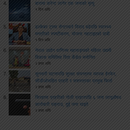
बारामा करेन्ट लागेर एक जनाको मृत्यु
१ दिन अघि
ढल्केबर ट्रमा सेन्टरबारे विवाद बढेपछि स्वास्थ्य
मन्त्रीको स्पष्टीकरण, योजना नहटाइएको दाबी
१ दिन अघि
नेपाल उद्योग वाणिज्य महासङ्घको महिला उद्यमी
विकास समितिमा रिता कँडेल मनोनित
२ हप्ता अघि
सुनसरी घटनापछि सुरक्षा संयन्त्रमा व्यापक हेरफेर,
सीडीओसहित प्रहरी र सशस्त्रका प्रमुख फिर्ता
२ हप्ता अघि
सिरहामा प्रहरीको गोली प्रहारपछि ६ जना लागूऔषध
कारोबारी पक्राउ, दुई जना घाइते
२ हप्ता अघि