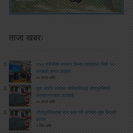
ताजा खबरः
२५० रुपैयाँको सामान किन्दा ग्राहकले जिते १०
लाखको बम्पर उपहार
१० घण्टा अघि
घुस आरोप लागेका कर्मचारीलाई जीतपुरसिमरा
उपमहानगरबाट हटाइयो
१० घण्टा अघि
जीतपुरसिमरामा पान बन्द गर्ने क्रममा घुस लिएको
आरोप
१ दिन अघि