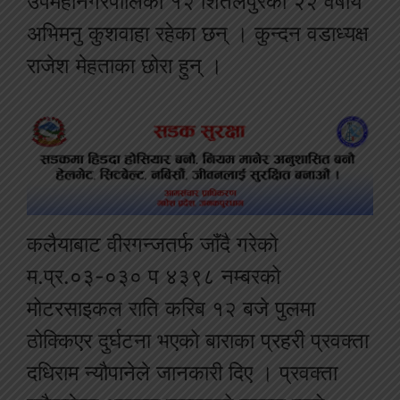
उपमहानगरपालिका १२ शितलपुरका २२ वर्षीय
अभिमनु कुशवाहा रहेका छन् । कुन्दन वडाध्यक्ष
राजेश मेहताका छोरा हुन् ।
कलैयाबाट वीरगन्जतर्फ जाँदै गरेको
म.प्र.०३-०३० प ४३९८ नम्बरको
मोटरसाइकल राति करिब १२ बजे पुलमा
ठोक्किएर दुर्घटना भएको बाराका प्रहरी प्रवक्ता
दधिराम न्यौपानेले जानकारी दिए । प्रवक्ता