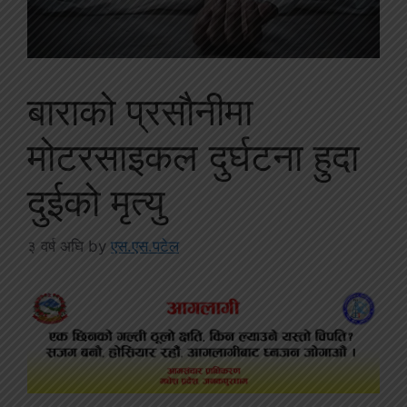
बाराको प्रसौनीमा
मोटरसाइकल दुर्घटना हुदा
दुईको मृत्यु
३ वर्ष अघि
by
एस.एस.पटेल