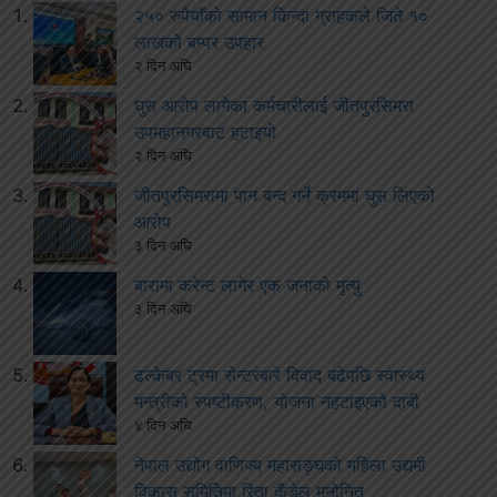
२५० रुपैयाँको सामान किन्दा ग्राहकले जिते १०
लाखको बम्पर उपहार
२ दिन अघि
घुस आरोप लागेका कर्मचारीलाई जीतपुरसिमरा
उपमहानगरबाट हटाइयो
२ दिन अघि
जीतपुरसिमरामा पान बन्द गर्ने क्रममा घुस लिएको
आरोप
३ दिन अघि
बारामा करेन्ट लागेर एक जनाको मृत्यु
३ दिन अघि
ढल्केबर ट्रमा सेन्टरबारे विवाद बढेपछि स्वास्थ्य
मन्त्रीको स्पष्टीकरण, योजना नहटाइएको दाबी
४ दिन अघि
नेपाल उद्योग वाणिज्य महासङ्घको महिला उद्यमी
विकास समितिमा रिता कँडेल मनोनित