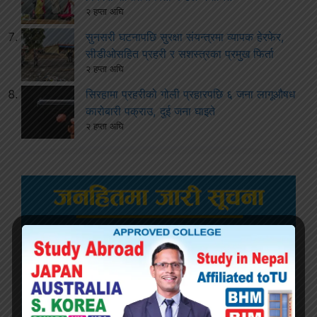
२ हप्ता अघि
सुनसरी घटनापछि सुरक्षा संयन्त्रमा व्यापक हेरफेर,
सीडीओसहित प्रहरी र सशस्त्रका प्रमुख फिर्ता
२ हप्ता अघि
सिरहामा प्रहरीको गोली प्रहारपछि ६ जना लागूऔषध
कारोबारी पक्राउ, दुई जना घाइते
२ हप्ता अघि