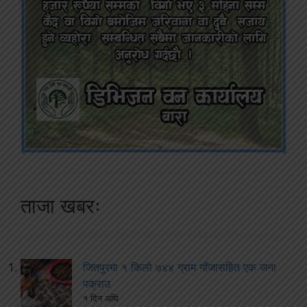
ताजा खबरः
जितपुरमा १ किलो ७४४ ग्राम गाँजासहित एक जना
पक्राउ
१ दिन अघि