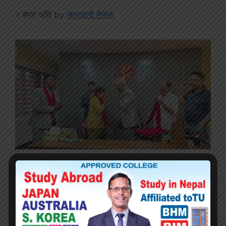
२ हप्ता अघि
by
जानकारी नेपाल
बारा । जीतपुरसिमरा नगर उद्योग वाणिज्य
सङ्घकी सचिव रिता कँडेल नेपाल उद्योग
वाणिज्य महासङ्घ (एफएनसीसीआई) को महिला