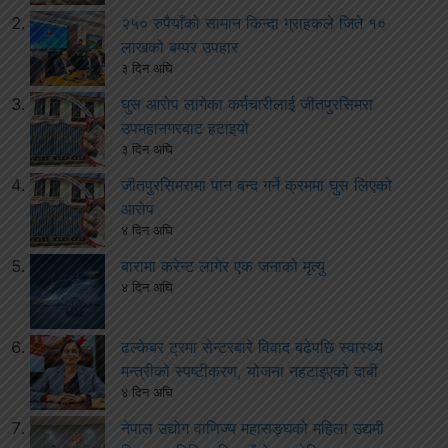
२५० रुपैयाँको सामान किन्दा ग्राहकले जिते १०
लाखको बम्पर उपहार
३ दिन अघि
घुस आरोप लागेका कर्मचारीलाई जीतपुरसिमरा
उपमहानगरबाट हटाइयो
३ दिन अघि
जीतपुरसिमरामा पान बन्द गर्ने क्रममा घुस लिएको
आरोप
४ दिन अघि
बारामा करेन्ट लागेर एक जनाको मृत्यु
४ दिन अघि
ढल्केबर ट्रमा सेन्टरबारे विवाद बढेपछि स्वास्थ्य
मन्त्रीको स्पष्टीकरण, योजना नहटाइएको दाबी
४ दिन अघि
नेपाल उद्योग वाणिज्य महासङ्घको महिला उद्यमी