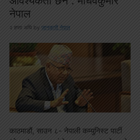
आवश्यकता छैन : माधवकुमार
नेपाल
२ हप्ता अघि
by
जानकारी नेपाल
काठमाडौं, साउन ८- नेपाली कम्युनिस्ट पार्टी