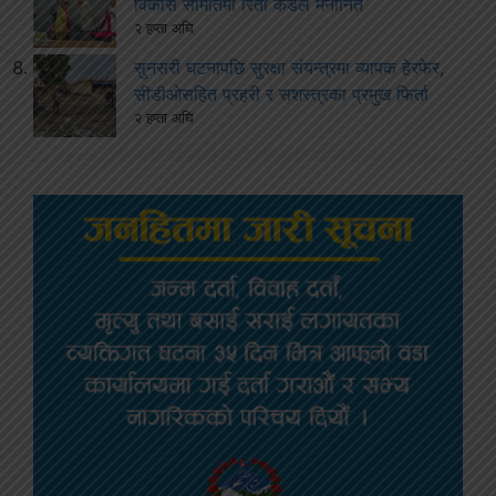
विकास समितिमा रिता कँडेल मनोनित
२ हप्ता अघि
सुनसरी घटनापछि सुरक्षा संयन्त्रमा व्यापक हेरफेर,
सीडीओसहित प्रहरी र सशस्त्रका प्रमुख फिर्ता
२ हप्ता अघि