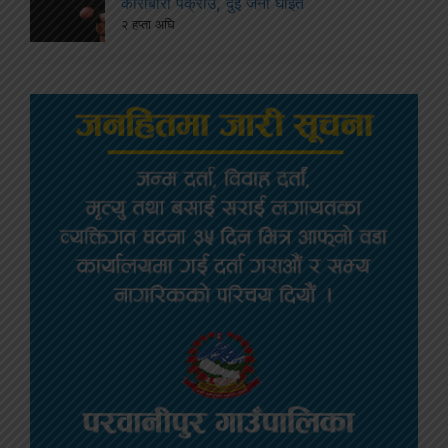
कारोबारी पक्राउ, दुई जना घाइते
२ हप्ता अघि