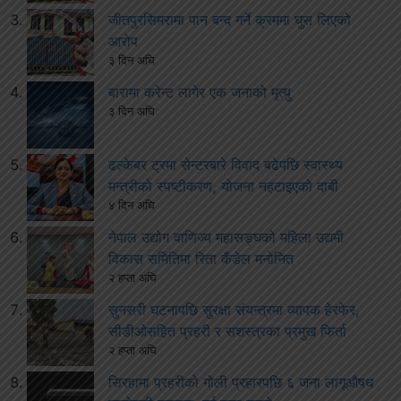
जीतपुरसिमरामा पान बन्द गर्ने क्रममा घुस लिएको
आरोप
३ दिन अघि
बारामा करेन्ट लागेर एक जनाको मृत्यु
३ दिन अघि
ढल्केबर ट्रमा सेन्टरबारे विवाद बढेपछि स्वास्थ्य
मन्त्रीको स्पष्टीकरण, योजना नहटाइएको दाबी
४ दिन अघि
नेपाल उद्योग वाणिज्य महासङ्घको महिला उद्यमी
विकास समितिमा रिता कँडेल मनोनित
२ हप्ता अघि
सुनसरी घटनापछि सुरक्षा संयन्त्रमा व्यापक हेरफेर,
सीडीओसहित प्रहरी र सशस्त्रका प्रमुख फिर्ता
२ हप्ता अघि
सिरहामा प्रहरीको गोली प्रहारपछि ६ जना लागूऔषध