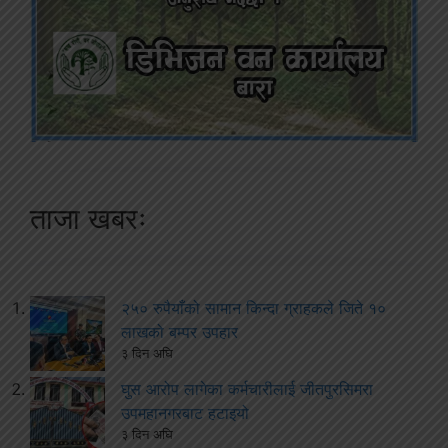
ताजा खबरः
२५० रुपैयाँको सामान किन्दा ग्राहकले जिते १०
लाखको बम्पर उपहार
३ दिन अघि
घुस आरोप लागेका कर्मचारीलाई जीतपुरसिमरा
उपमहानगरबाट हटाइयो
३ दिन अघि