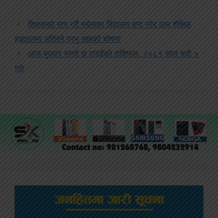
शिक्षकको माग गर्दै मधेसका विद्यालय बन्द गरेर आम शैक्षिक
हडतालमा उत्रिने प्रभु साहको घोषणा
आज बुधवार यस्तो छ तपाईको राशिफल, २०८१ साल भदौ ५
गते