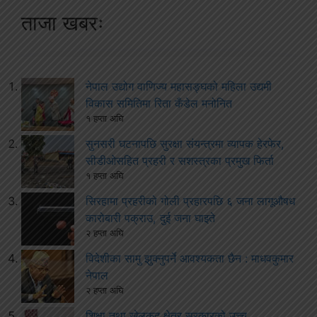
ताजा खबरः
नेपाल उद्योग वाणिज्य महासङ्घको महिला उद्यमी
विकास समितिमा रिता कँडेल मनोनित
१ हप्ता अघि
सुनसरी घटनापछि सुरक्षा संयन्त्रमा व्यापक हेरफेर,
सीडीओसहित प्रहरी र सशस्त्रका प्रमुख फिर्ता
१ हप्ता अघि
सिरहामा प्रहरीको गोली प्रहारपछि ६ जना लागूऔषध
कारोबारी पक्राउ, दुई जना घाइते
२ हप्ता अघि
विदेशीका सामु झुक्नुपर्ने आवश्यकता छैन : माधवकुमार
नेपाल
२ हप्ता अघि
शिक्षा तथा खेलकुद क्षेत्र सरकारको उच्च