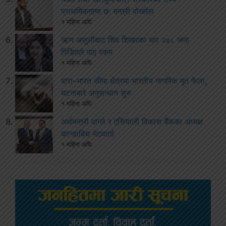
प्राथमिकतामा छः मन्त्री पोखरेल
१ महिना अघि
ऋण असुलीबाट शिव शिखरका थप २४८ जना
पिडितले पाए रकम
१ महिना अघि
बारा–भारत सीमा क्षेत्रमा भारतीय नागरिक मृत फेला,
घटनाबारे अनुसन्धान सुरु
१ महिना अघि
अर्थमन्त्री वाग्ले र एसियाली विकास बैंकका अध्यक्ष
कान्डाबिच भेटवार्ता
१ महिना अघि