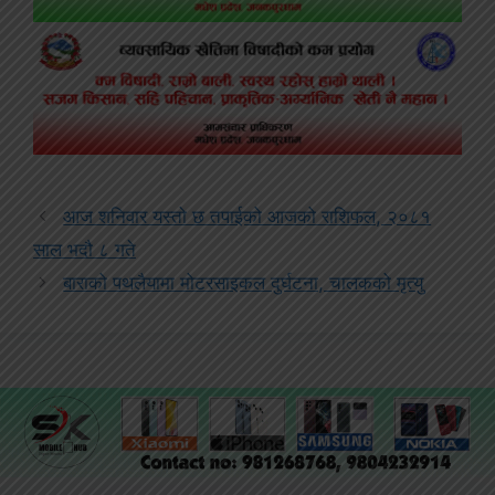
आज शनिवार यस्तो छ तपाईको आजको राशिफल, २०८१
साल भदौ ८ गते
बाराको पथलैयामा मोटरसाइकल दुर्घटना, चालकको मृत्यु