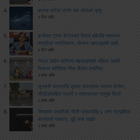
बारामा करेन्ट लागेर एक जनाको मृत्यु
३ दिन अघि
ढल्केबर ट्रमा सेन्टरबारे विवाद बढेपछि स्वास्थ्य
मन्त्रीको स्पष्टीकरण, योजना नहटाइएको दाबी
३ दिन अघि
नेपाल उद्योग वाणिज्य महासङ्घको महिला उद्यमी
विकास समितिमा रिता कँडेल मनोनित
२ हप्ता अघि
सुनसरी घटनापछि सुरक्षा संयन्त्रमा व्यापक हेरफेर,
सीडीओसहित प्रहरी र सशस्त्रका प्रमुख फिर्ता
२ हप्ता अघि
सिरहामा प्रहरीको गोली प्रहारपछि ६ जना लागूऔषध
कारोबारी पक्राउ, दुई जना घाइते
२ हप्ता अघि