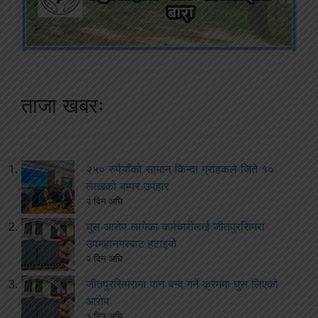
ताजा खबरः
२५० रुपैयाँको सामान किन्दा ग्राहकले जिते १०
लाखको बम्पर उपहार
२ दिन अघि
घुस आरोप लागेका कर्मचारीलाई जीतपुरसिमरा
उपमहानगरबाट हटाइयो
२ दिन अघि
जीतपुरसिमरामा पान बन्द गर्ने क्रममा घुस लिएको
आरोप
३ दिन अघि