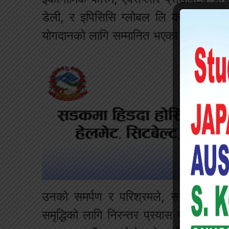
डेली, र इपिसिसि ग्लोबल लि का संस्थापक अ
योगदानको लागि सम्मानित भएका छन्।
उनको समर्पण र परिश्रमले, सामाजिक सुरक
समृद्धिको लागि निरन्तर प्रयास गर्दै आएक