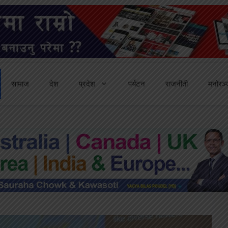
सामाज
देश
प्रदेश
पर्यटन
राजनीती
मनोरञ