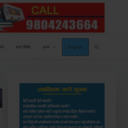
्जन
थारु विषेश
अन्य
English