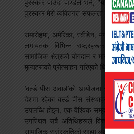
पुरस्कार पाउँदा पाण्डेले भने, “यो पुरस्कार 
पुरस्कार मेरो व्यक्तिगत सफलता मात्र होइन,
समारोहमा, अमेरिका, स्वीडेन, मंगोलिया, भारत
लगायतका विभिन्न राष्ट्रहरूका प्रभावश
सामाजिक क्षेत्रको योगदान र मानवीय प्रयासह
मूल्यहरूको प्रोत्साहन गरिएको थियो।
‘वर्ल्ड पीस अवार्ड’को आयोजना स्टकहोम वर्
देशमा रहेका वर्ल्ड पीस संस्थाहरूको सहय
उपलब्धि होइन, एक वैश्विक समुदायको शान्ति
उपस्थित सबै अतिथिहरूले विश्वभरिका यी मह
सामाजिक सुसंस्कृतिको साझा लक्ष्यमा एक स