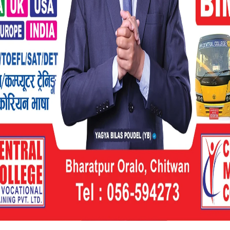
प्राप्त गर्नु मेरो जीवनको एक महत्वपूर्ण क्षण हो। यो
 सम्पूर्ण नेपालको लागि एक ठूलो गौरवको कुरा हो।”
, नेपाल, जर्मनी, फ्रान्स, जोर्डन, युके र मलेसिया
ाली व्यक्तिहरूलाई सम्मानित गरियो। उनीहरूको
रूलाई पुरस्कृत गर्दै, एक साझा उद्देश्य र मानवीय
ल्ड पीस स्वीडेन, वर्ल्ड पीस फाउन्डेसन र विभिन्न
ोगमा गरिएको थियो। यो पुरस्कार केवल व्यक्तिगत
 र समृद्धिको यात्रा पनि हो।समारोहको समापनसँगै,
ान व्यक्तिहरूको सम्मानमा खड़ा हुँदै, शान्ति र
ाथ काम गर्नको लागि प्रतिबद्धता जनाए।