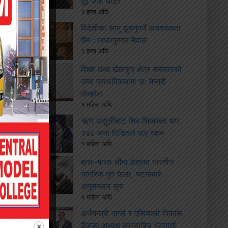
दुई जना घाइते
२ हप्ता अघि
विदेशीका सामु झुक्नुपर्ने आवश्यकता
छैन : माधवकुमार नेपाल
२ हप्ता अघि
शिक्षा तथा खेलकुद क्षेत्र सरकारको
उच्च प्राथमिकतामा छः मन्त्री
पोखरेल
१ महिना अघि
ऋण असुलीबाट शिव शिखरका थप
२४८ जना पिडितले पाए रकम
१ महिना अघि
बारा–भारत सीमा क्षेत्रमा भारतीय
नागरिक मृत फेला, घटनाबारे
अनुसन्धान सुरु
१ महिना अघि
अर्थमन्त्री वाग्ले र एसियाली विकास
बैंकका अध्यक्ष कान्डाबिच भेटवार्ता