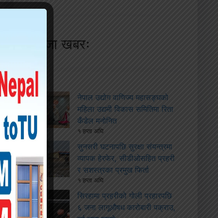
ताजा खबरः
नेपाल उद्योग वाणिज्य महासङ्घको
महिला उद्यमी विकास समितिमा रिता
कँडेल मनोनित
१ हप्ता अघि
सुनसरी घटनापछि सुरक्षा संयन्त्रमा
व्यापक हेरफेर, सीडीओसहित प्रहरी
र सशस्त्रका प्रमुख फिर्ता
१ हप्ता अघि
सिरहामा प्रहरीको गोली प्रहारपछि
६ जना लागूऔषध कारोबारी पक्राउ,