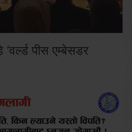
े ‘वर्ल्ड पीस एम्बेसडर