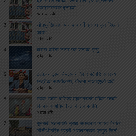
घुस आरोप लागेका कर्मचारीलाई जीतपुरसिमरा
उपमहानगरबाट हटाइयो
१८ घण्टा अघि
जीतपुरसिमरामा पान बन्द गर्ने क्रममा घुस लिएको
आरोप
२ दिन अघि
बारामा करेन्ट लागेर एक जनाको मृत्यु
२ दिन अघि
ढल्केबर ट्रमा सेन्टरबारे विवाद बढेपछि स्वास्थ्य
मन्त्रीको स्पष्टीकरण, योजना नहटाइएको दाबी
२ दिन अघि
नेपाल उद्योग वाणिज्य महासङ्घको महिला उद्यमी
विकास समितिमा रिता कँडेल मनोनित
२ हप्ता अघि
सुनसरी घटनापछि सुरक्षा संयन्त्रमा व्यापक हेरफेर,
सीडीओसहित प्रहरी र सशस्त्रका प्रमुख फिर्ता