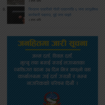
२ हप्ता अघि
सिरहामा प्रहरीको गोली प्रहारपछि ६ जना लागूऔषध
कारोबारी पक्राउ, दुई जना घाइते
२ हप्ता अघि