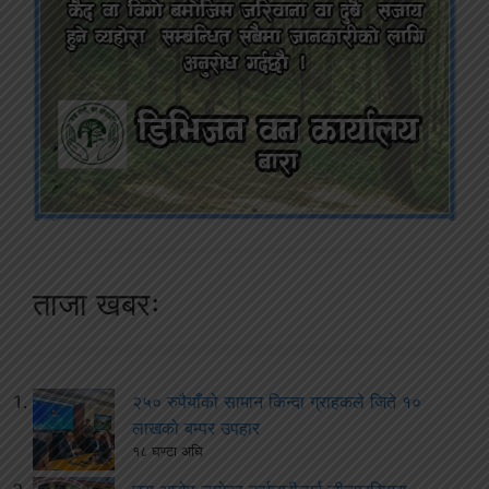
ताजा खबरः
२५० रुपैयाँको सामान किन्दा ग्राहकले जिते १०
लाखको बम्पर उपहार
१८ घण्टा अघि