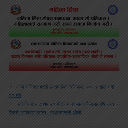
आज शनिवार यस्तो छ तपाईको राशिफल, २०८१ साल भदौ
२२ गते
नदी किनारबाट थप २० मिटर मापदण्डको फैसलामाथि सरकार
छिट्टै भ्याकेटमा जान्छ- प्रधानमन्त्री ओली