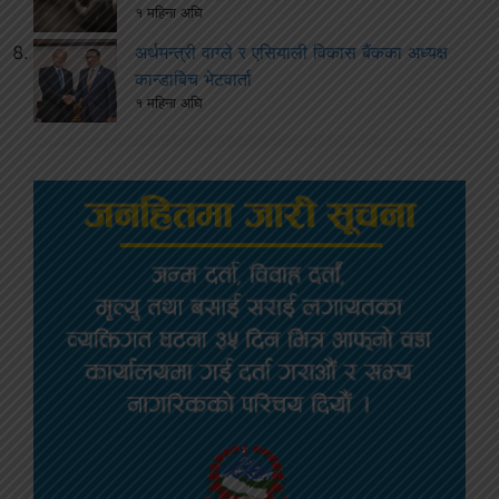
१ महिना अघि
अर्थमन्त्री वाग्ले र एसियाली विकास बैंकका अध्यक्ष
कान्डाबिच भेटवार्ता
१ महिना अघि