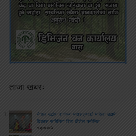
ताजा खबरः
नेपाल उद्योग वाणिज्य महासङ्घको महिला उद्यमी
विकास समितिमा रिता कँडेल मनोनित
१ हप्ता अघि