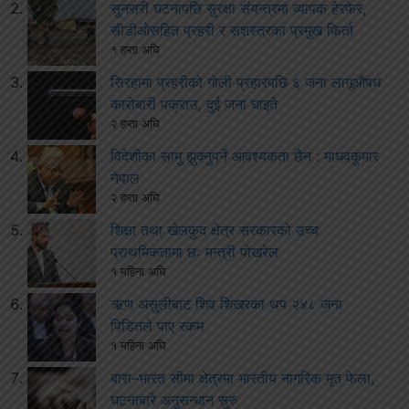
सुनसरी घटनापछि सुरक्षा संयन्त्रमा व्यापक हेरफेर,
सीडीओसहित प्रहरी र सशस्त्रका प्रमुख फिर्ता
१ हप्ता अघि
सिरहामा प्रहरीको गोली प्रहारपछि ६ जना लागूऔषध
कारोबारी पक्राउ, दुई जना घाइते
२ हप्ता अघि
विदेशीका सामु झुक्नुपर्ने आवश्यकता छैन : माधवकुमार
नेपाल
२ हप्ता अघि
शिक्षा तथा खेलकुद क्षेत्र सरकारको उच्च
प्राथमिकतामा छः मन्त्री पोखरेल
१ महिना अघि
ऋण असुलीबाट शिव शिखरका थप २४८ जना
पिडितले पाए रकम
१ महिना अघि
बारा–भारत सीमा क्षेत्रमा भारतीय नागरिक मृत फेला,
घटनाबारे अनुसन्धान सुरु