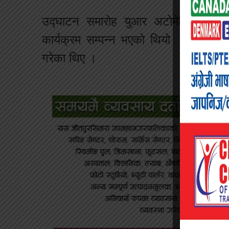
उद्घाटन समारोह युआर अटोमेटिक लण्ड्रीक
कार्यक्रम सम्पन्न भएको थियो । उद्घाट
गरेका थिए ।