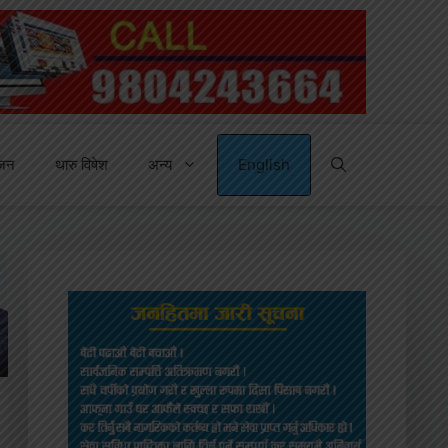
्जन
थारु विषेश
अन्य
English