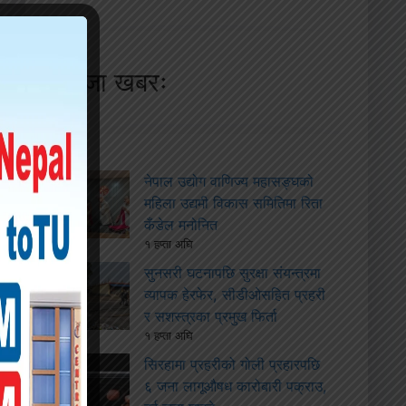
ताजा खबरः
नेपाल उद्योग वाणिज्य महासङ्घको
महिला उद्यमी विकास समितिमा रिता
कँडेल मनोनित
१ हप्ता अघि
सुनसरी घटनापछि सुरक्षा संयन्त्रमा
व्यापक हेरफेर, सीडीओसहित प्रहरी
र सशस्त्रका प्रमुख फिर्ता
१ हप्ता अघि
सिरहामा प्रहरीको गोली प्रहारपछि
६ जना लागूऔषध कारोबारी पक्राउ,