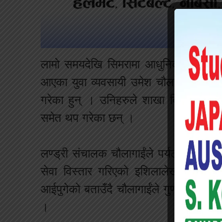
लामो समयदेखि सिमरामा आधुनिक प्रविधिको प्
आएका युवा व्यवसायी उमेश चौलागाईं र उनकी
गरेका हुन् । उनिहरुले शाखा बिस्तार गर्न
समेत थप गरेका छन् ।
लण्ड्री संचालक चौलागाईंले पर्यटकीय नगरी
सेवा विस्तार गरिएको इशिलालेखलाई बता
आईपुगेको बताउँदै चौलागाईंले गुणस्तरीय सेवा
।