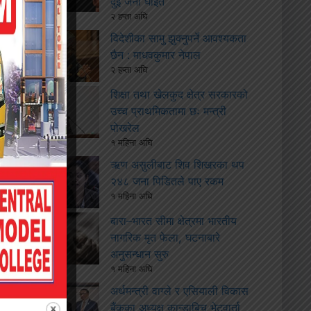
दुई जना घाइते
२ हप्ता अघि
विदेशीका सामु झुक्नुपर्ने आवश्यकता
छैन : माधवकुमार नेपाल
२ हप्ता अघि
शिक्षा तथा खेलकुद क्षेत्र सरकारको
उच्च प्राथमिकतामा छः मन्त्री
पोखरेल
१ महिना अघि
ऋण असुलीबाट शिव शिखरका थप
२४८ जना पिडितले पाए रकम
१ महिना अघि
बारा–भारत सीमा क्षेत्रमा भारतीय
नागरिक मृत फेला, घटनाबारे
अनुसन्धान सुरु
१ महिना अघि
अर्थमन्त्री वाग्ले र एसियाली विकास
बैंकका अध्यक्ष कान्डाबिच भेटवार्ता