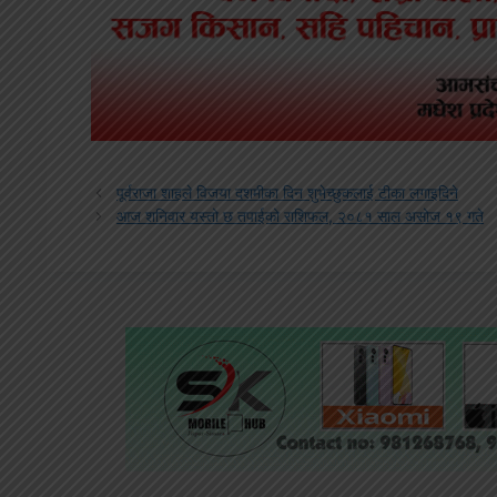
पूर्वराजा शाहले विजया दशमीका दिन शुभेच्छुकलाई टीका लगाइदिने
आज शनिवार यस्तो छ तपाईको राशिफल, २०८१ साल असोज १९ गते