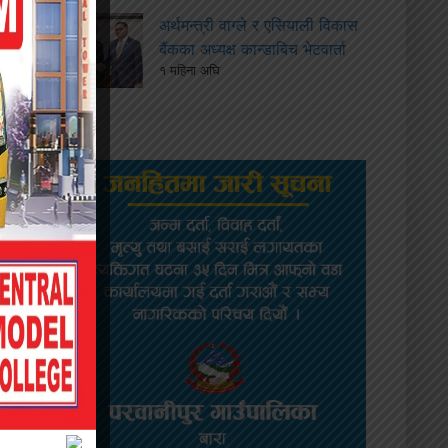
अर्थमन्त्री वाग्ले र एसियाली विकास
बैंकका अध्यक्ष कान्डाबिच भेटवार्ता
१ महिना अघि