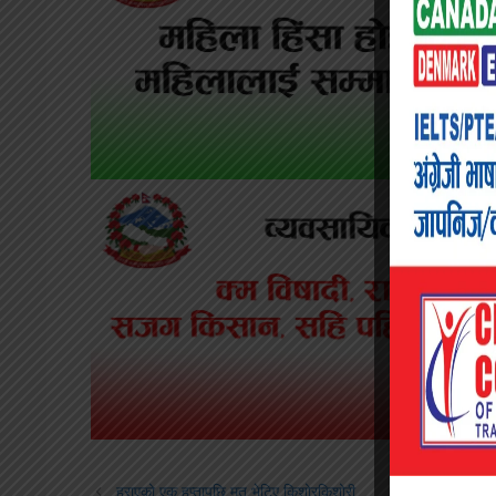
हराएको एक हप्तापछि मृत भेटिए किशोरकिशोरी