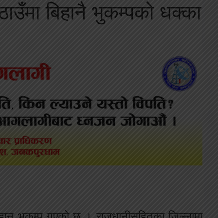
ठाउँमा बिहानै भुकम्पको धक्का
बिहान भूकम्प गएको छ । राजधानीसहितका जिल्लामा