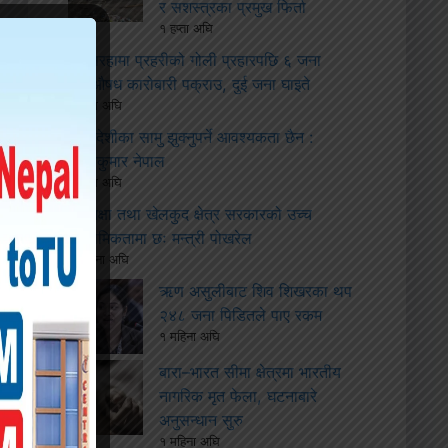
र सशस्त्रका प्रमुख फिर्ता
१ हप्ता अघि
सिरहामा प्रहरीको गोली प्रहारपछि ६ जना
लागूऔषध कारोबारी पक्राउ, दुई जना घाइते
२ हप्ता अघि
विदेशीका सामु झुक्नुपर्ने आवश्यकता छैन :
माधवकुमार नेपाल
२ हप्ता अघि
शिक्षा तथा खेलकुद क्षेत्र सरकारको उच्च
प्राथमिकतामा छः मन्त्री पोखरेल
१ महिना अघि
ऋण असुलीबाट शिव शिखरका थप
२४८ जना पिडितले पाए रकम
१ महिना अघि
बारा–भारत सीमा क्षेत्रमा भारतीय
नागरिक मृत फेला, घटनाबारे
अनुसन्धान सुरु
१ महिना अघि