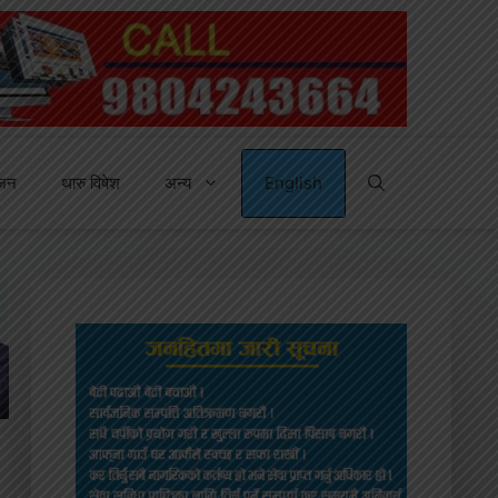
्जन
थारु विषेश
अन्य
English