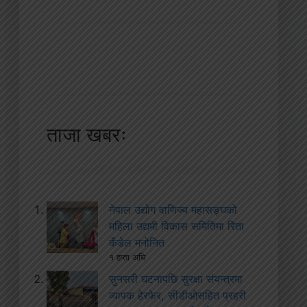
ताजा खबरः
नेपाल उद्योग वाणिज्य महासङ्घको
महिला उद्यमी विकास समितिमा रिता
कँडेल मनोनित
१ हप्ता अघि
सुनसरी घटनापछि सुरक्षा संयन्त्रमा
व्यापक हेरफेर, सीडीओसहित प्रहरी