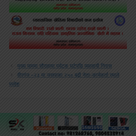
मुख्य याममा सौराहामा पर्यटक घटेपछि व्यवसायी निरास
वीरगंज –२३ मा जसपाका २५० बढी नेता-कार्यकर्ता एमाले
प्रवेश