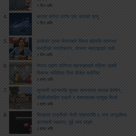
१ दिन अघि
बारामा करेन्ट लागेर एक जनाको मृत्यु
१ दिन अघि
ढल्केबर ट्रमा सेन्टरबारे विवाद बढेपछि स्वास्थ्य
मन्त्रीको स्पष्टीकरण, योजना नहटाइएको दाबी
१ दिन अघि
नेपाल उद्योग वाणिज्य महासङ्घको महिला उद्यमी
विकास समितिमा रिता कँडेल मनोनित
२ हप्ता अघि
सुनसरी घटनापछि सुरक्षा संयन्त्रमा व्यापक हेरफेर,
सीडीओसहित प्रहरी र सशस्त्रका प्रमुख फिर्ता
२ हप्ता अघि
सिरहामा प्रहरीको गोली प्रहारपछि ६ जना लागूऔषध
कारोबारी पक्राउ, दुई जना घाइते
२ हप्ता अघि