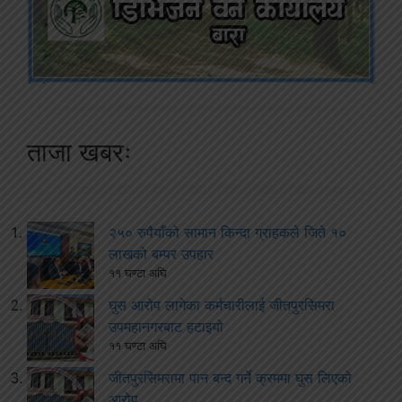
ताजा खबरः
२५० रुपैयाँको सामान किन्दा ग्राहकले जिते १०
लाखको बम्पर उपहार
११ घण्टा अघि
घुस आरोप लागेका कर्मचारीलाई जीतपुरसिमरा
उपमहानगरबाट हटाइयो
११ घण्टा अघि
जीतपुरसिमरामा पान बन्द गर्ने क्रममा घुस लिएको
आरोप