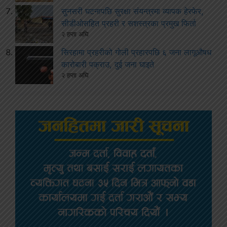
सुनसरी घटनापछि सुरक्षा संयन्त्रमा व्यापक हेरफेर,
सीडीओसहित प्रहरी र सशस्त्रका प्रमुख फिर्ता
२ हप्ता अघि
सिरहामा प्रहरीको गोली प्रहारपछि ६ जना लागूऔषध
कारोबारी पक्राउ, दुई जना घाइते
२ हप्ता अघि