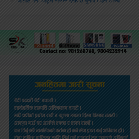
ओलीले भनेः आफूले नजित्ने देखेपछि चुनाव भाँड्न खोज्यो