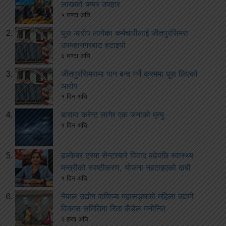
लाखको बम्पर उपहार
५ घण्टा अघि
घुस आरोप लागेका कर्मचारीलाई जीतपुरसिमरा
उपमहानगरबाट हटाइयो
६ घण्टा अघि
जीतपुरसिमरामा पान बन्द गर्ने क्रममा घुस लिएको
आरोप
१ दिन अघि
बारामा करेन्ट लागेर एक जनाको मृत्यु
१ दिन अघि
ढल्केबर ट्रमा सेन्टरबारे विवाद बढेपछि स्वास्थ्य
मन्त्रीको स्पष्टीकरण, योजना नहटाइएको दाबी
१ दिन अघि
नेपाल उद्योग वाणिज्य महासङ्घको महिला उद्यमी
विकास समितिमा रिता कँडेल मनोनित
२ हप्ता अघि