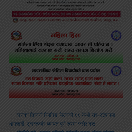
बाराको त्रिवेणी स्पिनिङ मिल्सको ६६ केभी सव–स्टेशनमा
आगलागी, ट्रान्स्फर्मर क्वायल पूर्ण रूपमा जलेर नष्ट