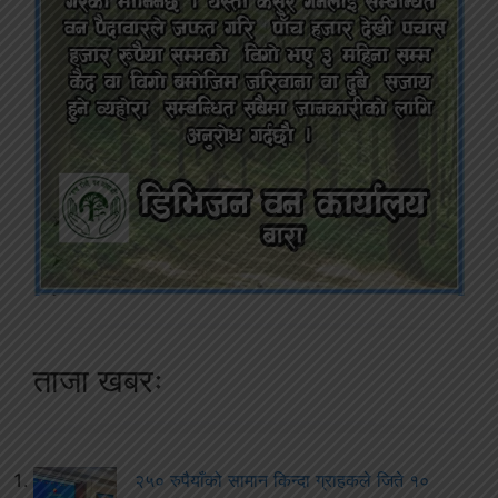
ताजा खबरः
२५० रुपैयाँको सामान किन्दा ग्राहकले जिते १०