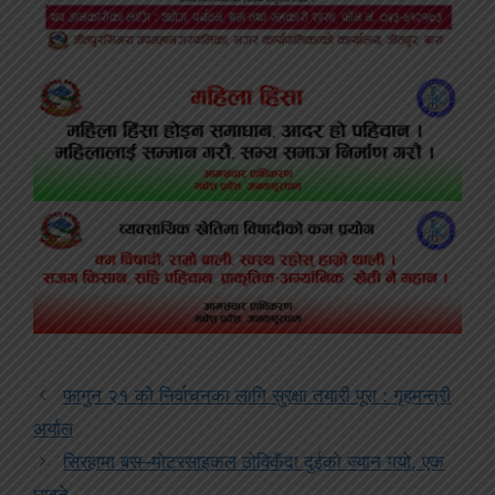
फागुन २१ को निर्वाचनका लागि सुरक्षा तयारी पूरा : गृहमन्त्री
अर्याल
सिरहामा बस–मोटरसाइकल ठोक्किँदा दुईको ज्यान गयो, एक
घाइते