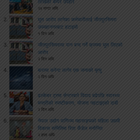
लाखको बम्पर उपहार
२४ घण्टा अघि
घुस आरोप लागेका कर्मचारीलाई जीतपुरसिमरा
उपमहानगरबाट हटाइयो
१ दिन अघि
जीतपुरसिमरामा पान बन्द गर्ने क्रममा घुस लिएको
आरोप
२ दिन अघि
बारामा करेन्ट लागेर एक जनाको मृत्यु
२ दिन अघि
ढल्केबर ट्रमा सेन्टरबारे विवाद बढेपछि स्वास्थ्य
मन्त्रीको स्पष्टीकरण, योजना नहटाइएको दाबी
२ दिन अघि
नेपाल उद्योग वाणिज्य महासङ्घको महिला उद्यमी
विकास समितिमा रिता कँडेल मनोनित
२ हप्ता अघि