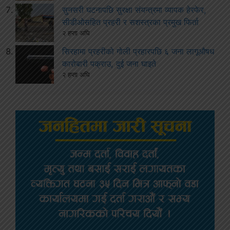
सुनसरी घटनापछि सुरक्षा संयन्त्रमा व्यापक हेरफेर,
सीडीओसहित प्रहरी र सशस्त्रका प्रमुख फिर्ता
२ हप्ता अघि
सिरहामा प्रहरीको गोली प्रहारपछि ६ जना लागूऔषध
कारोबारी पक्राउ, दुई जना घाइते
२ हप्ता अघि