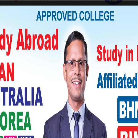
। घाइते हुनेमा ८४४४ नम्बरको मोटरसाइकलका
७ नम्बरका चालक २२ वर्षीय राजा साह तथा १५
ू सबैको कलैयास्थित अस्पतालमा उपचार भइरहेको