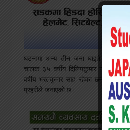
घटनामा अन्य तीन जना घाइते भएका छन्
चालक ३५ वर्षीय दिलिपकुमार पटेल, ४६३
वर्षीय भरतकुमार साह रहेका छन्। उनीहर
प्रहरीले जनाएको छ।