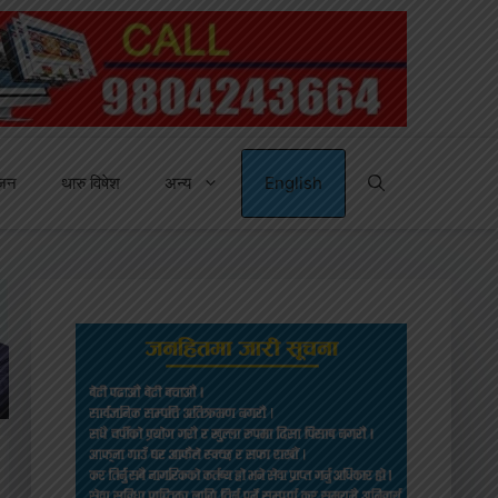
्जन
थारु विषेश
अन्य
English