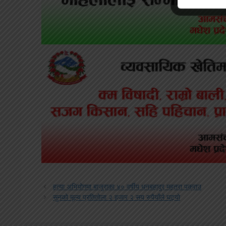
हत्या अभियोगमा बाजुराका ४० वर्षीय धनबहादुर महतरा पक्राउ
सुनको मूल्य प्रतितोला २ हजार २ सय रुपैयाँले घट्यो