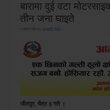
बारामा दुई वटा मोटरसाइक
तीन जना घाइते
५ महिना अघि
by
जानकारी नेपाल
जीतपुर, चैत्र ३ गते ।