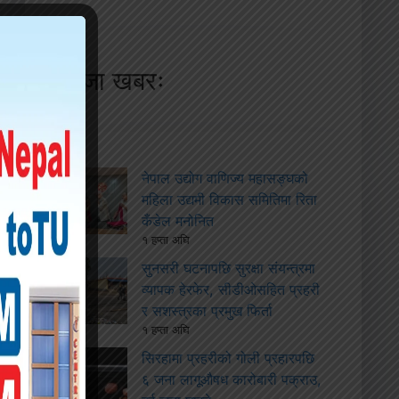
ताजा खबरः
नेपाल उद्योग वाणिज्य महासङ्घको
महिला उद्यमी विकास समितिमा रिता
कँडेल मनोनित
१ हप्ता अघि
सुनसरी घटनापछि सुरक्षा संयन्त्रमा
व्यापक हेरफेर, सीडीओसहित प्रहरी
र सशस्त्रका प्रमुख फिर्ता
१ हप्ता अघि
सिरहामा प्रहरीको गोली प्रहारपछि
६ जना लागूऔषध कारोबारी पक्राउ,