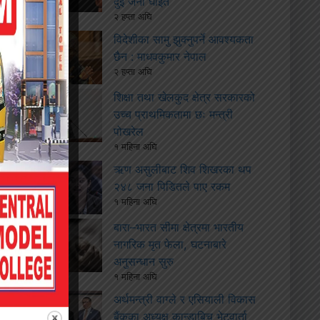
दुई जना घाइते
२ हप्ता अघि
विदेशीका सामु झुक्नुपर्ने आवश्यकता
छैन : माधवकुमार नेपाल
२ हप्ता अघि
शिक्षा तथा खेलकुद क्षेत्र सरकारको
उच्च प्राथमिकतामा छः मन्त्री
पोखरेल
१ महिना अघि
ऋण असुलीबाट शिव शिखरका थप
२४८ जना पिडितले पाए रकम
१ महिना अघि
बारा–भारत सीमा क्षेत्रमा भारतीय
नागरिक मृत फेला, घटनाबारे
अनुसन्धान सुरु
१ महिना अघि
अर्थमन्त्री वाग्ले र एसियाली विकास
बैंकका अध्यक्ष कान्डाबिच भेटवार्ता