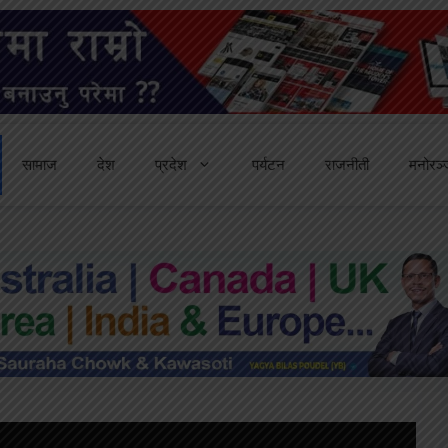
सामाज
देश
प्रदेश
पर्यटन
राजनीती
मनोरञ