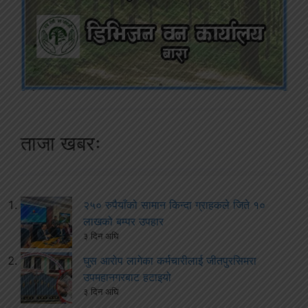
ताजा खबरः
२५० रुपैयाँको सामान किन्दा ग्राहकले जिते १०
लाखको बम्पर उपहार
३ दिन अघि
घुस आरोप लागेका कर्मचारीलाई जीतपुरसिमरा
उपमहानगरबाट हटाइयो
३ दिन अघि