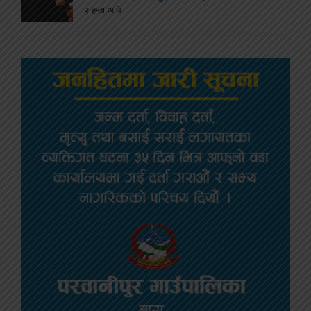
२ हप्ता अघि