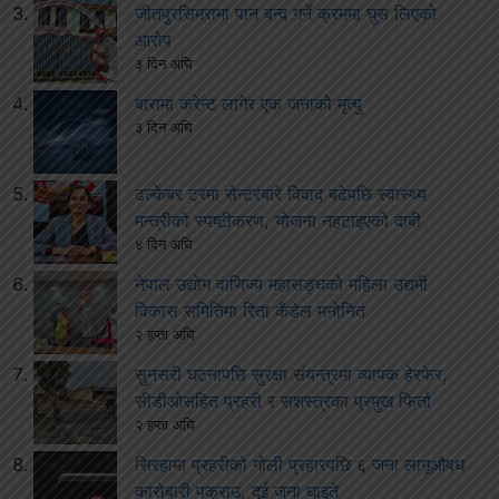
जीतपुरसिमरामा पान बन्द गर्ने क्रममा घुस लिएको
आरोप
३ दिन अघि
बारामा करेन्ट लागेर एक जनाको मृत्यु
३ दिन अघि
ढल्केबर ट्रमा सेन्टरबारे विवाद बढेपछि स्वास्थ्य
मन्त्रीको स्पष्टीकरण, योजना नहटाइएको दाबी
४ दिन अघि
नेपाल उद्योग वाणिज्य महासङ्घको महिला उद्यमी
विकास समितिमा रिता कँडेल मनोनित
२ हप्ता अघि
सुनसरी घटनापछि सुरक्षा संयन्त्रमा व्यापक हेरफेर,
सीडीओसहित प्रहरी र सशस्त्रका प्रमुख फिर्ता
२ हप्ता अघि
सिरहामा प्रहरीको गोली प्रहारपछि ६ जना लागूऔषध
कारोबारी पक्राउ, दुई जना घाइते