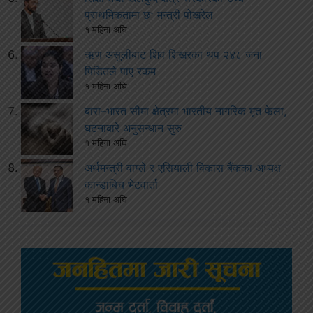
प्राथमिकतामा छः मन्त्री पोखरेल
१ महिना अघि
ऋण असुलीबाट शिव शिखरका थप २४८ जना
पिडितले पाए रकम
१ महिना अघि
बारा–भारत सीमा क्षेत्रमा भारतीय नागरिक मृत फेला,
घटनाबारे अनुसन्धान सुरु
१ महिना अघि
अर्थमन्त्री वाग्ले र एसियाली विकास बैंकका अध्यक्ष
कान्डाबिच भेटवार्ता
१ महिना अघि