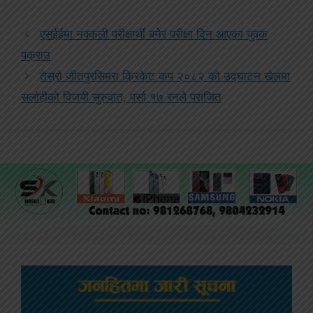
एसईईमा नक्कली परीक्षार्थी बनेर परीक्षा दिन आएका युवक
पक्राउ
तेस्रो जीतपुरसिमरा क्रिकेट कप २०८२ को उद्घाटन खेलमा
सर्लाहीको विजयी सुरुवात, पर्सा १७ रनले पराजित