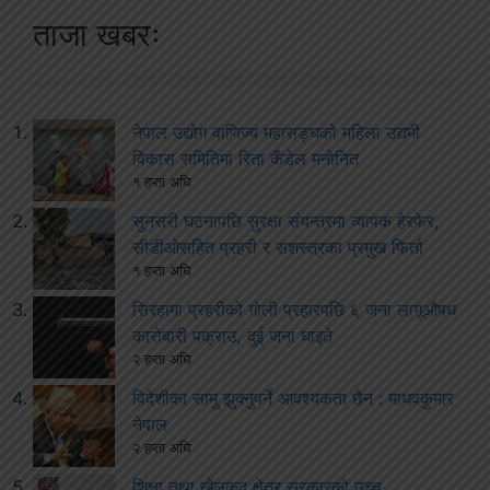
ताजा खबरः
नेपाल उद्योग वाणिज्य महासङ्घको महिला उद्यमी
विकास समितिमा रिता कँडेल मनोनित
१ हप्ता अघि
सुनसरी घटनापछि सुरक्षा संयन्त्रमा व्यापक हेरफेर,
सीडीओसहित प्रहरी र सशस्त्रका प्रमुख फिर्ता
१ हप्ता अघि
सिरहामा प्रहरीको गोली प्रहारपछि ६ जना लागूऔषध
कारोबारी पक्राउ, दुई जना घाइते
२ हप्ता अघि
विदेशीका सामु झुक्नुपर्ने आवश्यकता छैन : माधवकुमार
नेपाल
२ हप्ता अघि
शिक्षा तथा खेलकुद क्षेत्र सरकारको उच्च