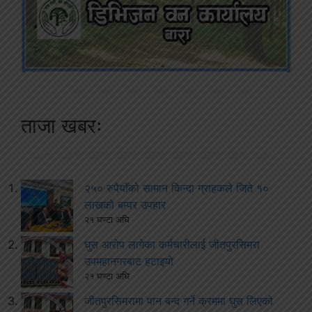
ताजा खबरः
२५० रुपैयाँको सामान किन्दा ग्राहकले जिते १०
लाखको बम्पर उपहार
२१ घण्टा अघि
घुस आरोप लागेका कर्मचारीलाई जीतपुरसिमरा
उपमहानगरबाट हटाइयो
२१ घण्टा अघि
जीतपुरसिमरामा पान बन्द गर्ने क्रममा घुस लिएको