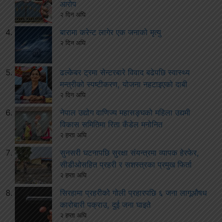
आरोप
२ दिन अघि
बारामा करेन्ट लागेर एक जनाको मृत्यु
२ दिन अघि
ढल्केबर ट्रमा सेन्टरबारे विवाद बढेपछि स्वास्थ्य
मन्त्रीको स्पष्टीकरण, योजना नहटाइएको दाबी
२ दिन अघि
नेपाल उद्योग वाणिज्य महासङ्घको महिला उद्यमी
विकास समितिमा रिता कँडेल मनोनित
२ हप्ता अघि
सुनसरी घटनापछि सुरक्षा संयन्त्रमा व्यापक हेरफेर,
सीडीओसहित प्रहरी र सशस्त्रका प्रमुख फिर्ता
२ हप्ता अघि
सिरहामा प्रहरीको गोली प्रहारपछि ६ जना लागूऔषध
कारोबारी पक्राउ, दुई जना घाइते
२ हप्ता अघि