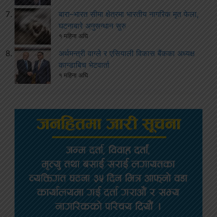
बारा–भारत सीमा क्षेत्रमा भारतीय नागरिक मृत फेला,
घटनाबारे अनुसन्धान सुरु
१ महिना अघि
अर्थमन्त्री वाग्ले र एसियाली विकास बैंकका अध्यक्ष
कान्डाबिच भेटवार्ता
१ महिना अघि