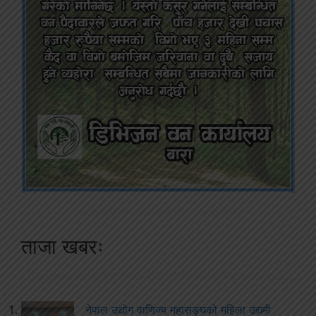
ताजा खबरः
नेपाल उद्योग वाणिज्य महासङ्घको महिला उद्यमी