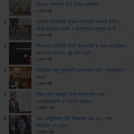
विकास समितिमा रिता कँडेल मनोनित
१ हप्ता अघि
सुनसरी घटनापछि सुरक्षा संयन्त्रमा व्यापक हेरफेर,
सीडीओसहित प्रहरी र सशस्त्रका प्रमुख फिर्ता
१ हप्ता अघि
सिरहामा प्रहरीको गोली प्रहारपछि ६ जना लागूऔषध
कारोबारी पक्राउ, दुई जना घाइते
२ हप्ता अघि
विदेशीका सामु झुक्नुपर्ने आवश्यकता छैन : माधवकुमार
नेपाल
२ हप्ता अघि
शिक्षा तथा खेलकुद क्षेत्र सरकारको उच्च
प्राथमिकतामा छः मन्त्री पोखरेल
१ महिना अघि
ऋण असुलीबाट शिव शिखरका थप २४८ जना
पिडितले पाए रकम
१ महिना अघि