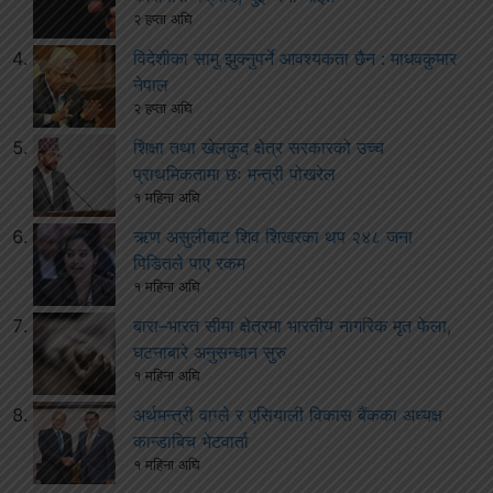
२ हप्ता अघि
विदेशीका सामु झुक्नुपर्ने आवश्यकता छैन : माधवकुमार
नेपाल
२ हप्ता अघि
शिक्षा तथा खेलकुद क्षेत्र सरकारको उच्च
प्राथमिकतामा छः मन्त्री पोखरेल
१ महिना अघि
ऋण असुलीबाट शिव शिखरका थप २४८ जना
पिडितले पाए रकम
१ महिना अघि
बारा–भारत सीमा क्षेत्रमा भारतीय नागरिक मृत फेला,
घटनाबारे अनुसन्धान सुरु
१ महिना अघि
अर्थमन्त्री वाग्ले र एसियाली विकास बैंकका अध्यक्ष
कान्डाबिच भेटवार्ता
१ महिना अघि