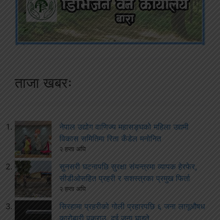
ताजा खबरः
नेपाल उद्योग वाणिज्य महासङ्घको महिला उद्यमी
विकास समितिमा रिता कँडेल मनोनित
२ हप्ता अघि
सुनसरी घटनापछि सुरक्षा संयन्त्रमा व्यापक हेरफेर,
सीडीओसहित प्रहरी र सशस्त्रका प्रमुख फिर्ता
२ हप्ता अघि
सिरहामा प्रहरीको गोली प्रहारपछि ६ जना लागूऔषध
कारोबारी पक्राउ, दुई जना घाइते