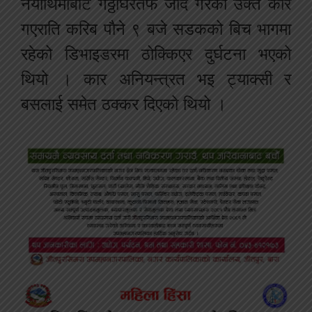
नयाँथिमीबाट गठ्ठाघरतर्फ जाँदै गरेको उक्त कार
गएराति करिब पौने ९ बजे सडकको बिच भागमा
रहेको डिभाइडरमा ठोक्किएर दुर्घटना भएको
थियो । कार अनियन्त्रत भइ ट्याक्सी र
बसलाई समेत ठक्कर दिएको थियो ।