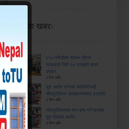
ताजा खबरः
२५० रुपैयाँको सामान किन्दा
ग्राहकले जिते १० लाखको बम्पर
उपहार
२ दिन अघि
घुस आरोप लागेका कर्मचारीलाई
जीतपुरसिमरा उपमहानगरबाट हटाइयो
२ दिन अघि
जीतपुरसिमरामा पान बन्द गर्ने क्रममा
घुस लिएको आरोप
३ दिन अघि