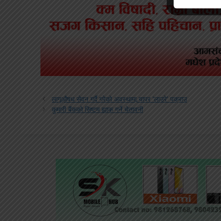
लागूऔषध सेवन गर्दै गरेको अवस्थामा र्‍यापर ‘लाउरे’ पक्राउ
कुमारी बैंकको सिष्टम ह्याक गर्ने चेतावनी