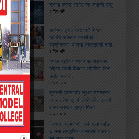
बारामा करेन्ट लागेर एक जनाको मृत्यु
३ दिन अघि
ढल्केबर ट्रमा सेन्टरबारे विवाद
बढेपछि स्वास्थ्य मन्त्रीको
स्पष्टीकरण, योजना नहटाइएको दाबी
३ दिन अघि
नेपाल उद्योग वाणिज्य महासङ्घको
महिला उद्यमी विकास समितिमा रिता
कँडेल मनोनित
२ हप्ता अघि
सुनसरी घटनापछि सुरक्षा संयन्त्रमा
व्यापक हेरफेर, सीडीओसहित प्रहरी
र सशस्त्रका प्रमुख फिर्ता
२ हप्ता अघि
सिरहामा प्रहरीको गोली प्रहारपछि
६ जना लागूऔषध कारोबारी पक्राउ,
दुई जना घाइते