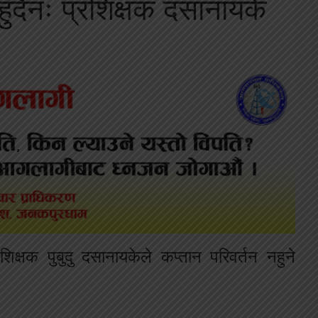
हुँदैनः प्रशिक्षक दसानायके
रशिक्षक पुबुदु दसानायकेले कप्तान परिवर्तन नहुने