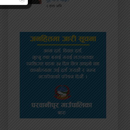
२ हप्ता अघि