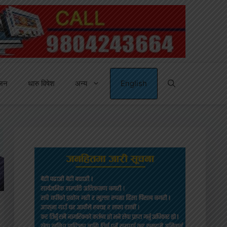
्जन
थारु विषेश
अन्य
English