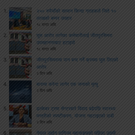
२५० रुपैयाँको सामान किन्दा ग्राहकले जिते १०
लाखको बम्पर उपहार
१८ घण्टा अघि
घुस आरोप लागेका कर्मचारीलाई जीतपुरसिमरा
उपमहानगरबाट हटाइयो
१८ घण्टा अघि
जीतपुरसिमरामा पान बन्द गर्ने क्रममा घुस लिएको
आरोप
२ दिन अघि
बारामा करेन्ट लागेर एक जनाको मृत्यु
२ दिन अघि
ढल्केबर ट्रमा सेन्टरबारे विवाद बढेपछि स्वास्थ्य
मन्त्रीको स्पष्टीकरण, योजना नहटाइएको दाबी
२ दिन अघि
नेपाल उद्योग वाणिज्य महासङ्घको महिला उद्यमी