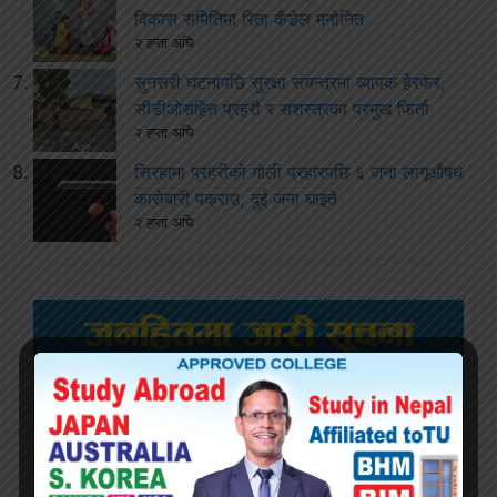
विकास समितिमा रिता कँडेल मनोनित
२ हप्ता अघि
सुनसरी घटनापछि सुरक्षा संयन्त्रमा व्यापक हेरफेर,
सीडीओसहित प्रहरी र सशस्त्रका प्रमुख फिर्ता
२ हप्ता अघि
सिरहामा प्रहरीको गोली प्रहारपछि ६ जना लागूऔषध
कारोबारी पक्राउ, दुई जना घाइते
२ हप्ता अघि