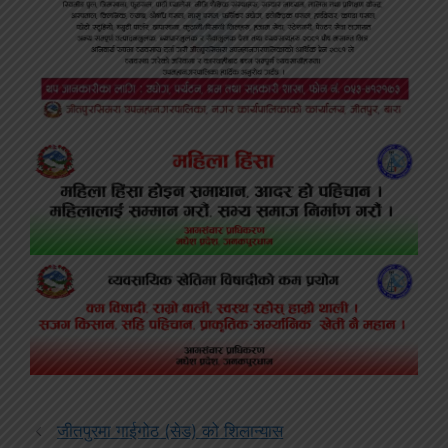
जीतपुरमा गाईगोठ (सेड) को शिलान्यास