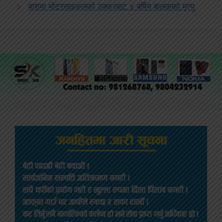
बारामा मोटरसाइकलको ठक्करबाट ४ बर्षिय बालकको मृत्यु