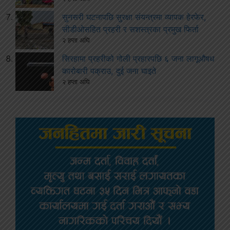
सुनसरी घटनापछि सुरक्षा संयन्त्रमा व्यापक हेरफेर,
सीडीओसहित प्रहरी र सशस्त्रका प्रमुख फिर्ता
२ हप्ता अघि
सिरहामा प्रहरीको गोली प्रहारपछि ६ जना लागूऔषध
कारोबारी पक्राउ, दुई जना घाइते
२ हप्ता अघि