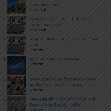
लाखको बम्पर उपहार
१३ घण्टा अघि
घुस आरोप लागेका कर्मचारीलाई जीतपुरसिमरा
उपमहानगरबाट हटाइयो
१३ घण्टा अघि
जीतपुरसिमरामा पान बन्द गर्ने क्रममा घुस लिएको
आरोप
१ दिन अघि
बारामा करेन्ट लागेर एक जनाको मृत्यु
१ दिन अघि
ढल्केबर ट्रमा सेन्टरबारे विवाद बढेपछि स्वास्थ्य
मन्त्रीको स्पष्टीकरण, योजना नहटाइएको दाबी
२ दिन अघि
नेपाल उद्योग वाणिज्य महासङ्घको महिला उद्यमी
विकास समितिमा रिता कँडेल मनोनित
२ हप्ता अघि