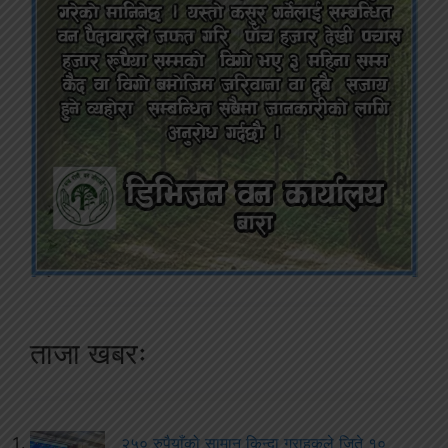
ताजा खबरः
२५० रुपैयाँको सामान किन्दा ग्राहकले जिते १०