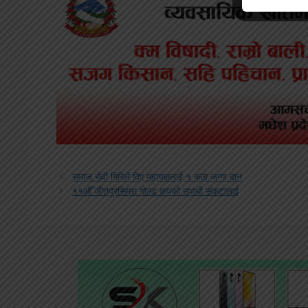
समाज सेवी गिरिले दिए महायज्ञलाई १ कठा जग्गा दान
११औँ जीतपुरसिमरा गोल्ड कपको उपाधी संकटालाई