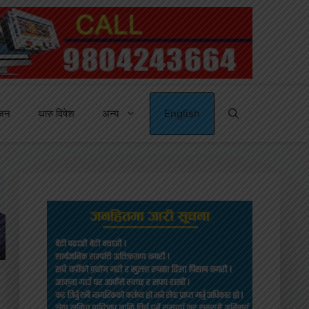
्जन
थारु विषेश
अन्य
English