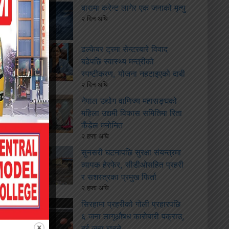
बारामा करेन्ट लागेर एक जनाको मृत्यु
२ दिन अघि
ढल्केबर ट्रमा सेन्टरबारे विवाद
बढेपछि स्वास्थ्य मन्त्रीको
स्पष्टीकरण, योजना नहटाइएको दाबी
२ दिन अघि
नेपाल उद्योग वाणिज्य महासङ्घको
महिला उद्यमी विकास समितिमा रिता
कँडेल मनोनित
२ हप्ता अघि
सुनसरी घटनापछि सुरक्षा संयन्त्रमा
व्यापक हेरफेर, सीडीओसहित प्रहरी
र सशस्त्रका प्रमुख फिर्ता
२ हप्ता अघि
सिरहामा प्रहरीको गोली प्रहारपछि
६ जना लागूऔषध कारोबारी पक्राउ,
दुई जना घाइते