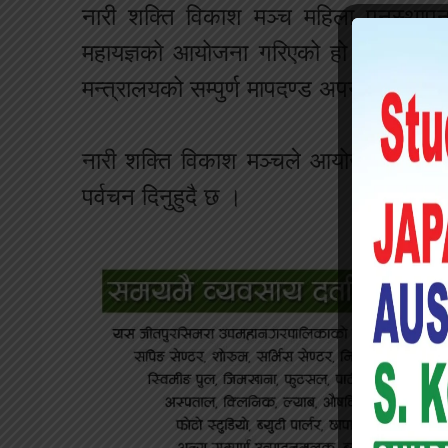
नारी शक्ति विकाश मञ्च महिला पुनस्र्थाप
महायज्ञको आयोजना गरिएको हो । महायज्ञमा 
मन्त्रालयको सम्पुर्ण मापदण्ड अपनाईएको अध
नारी शक्ति विकाश मञ्चले आयोजना गरेको श्र
पर्वचन दिनुहुदै छ ।