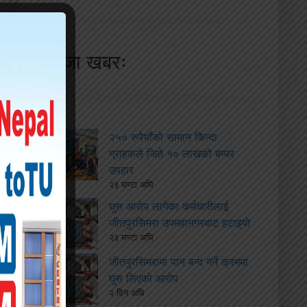
ताजा खबरः
२५० रुपैयाँको सामान किन्दा
ग्राहकले जिते १० लाखको बम्पर
उपहार
२३ घण्टा अघि
घुस आरोप लागेका कर्मचारीलाई
जीतपुरसिमरा उपमहानगरबाट हटाइयो
२३ घण्टा अघि
जीतपुरसिमरामा पान बन्द गर्ने क्रममा
घुस लिएको आरोप
२ दिन अघि