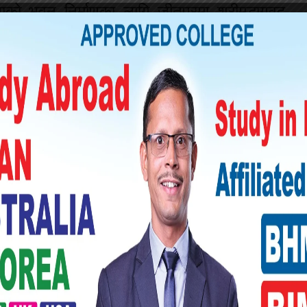
नाको भवन निर्माणका लागि जीतपुरमा श्रीमद्भागवद
कोरोनाको माहामारीलाई मध्य नजर गर्दै स्वास्थ्य
्यक्ष दाहालको भनाई छ ।
ीमद्भागवद ज्ञान महायज्ञमा गरु सुदर्शण चालिसेले