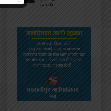
२ हप्ता अघि