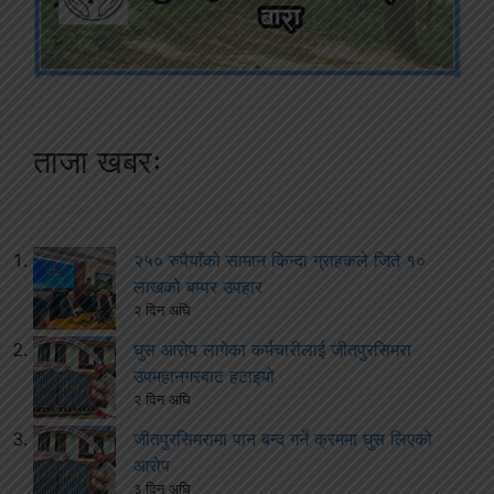
ताजा खबरः
२५० रुपैयाँको सामान किन्दा ग्राहकले जिते १०
लाखको बम्पर उपहार
२ दिन अघि
घुस आरोप लागेका कर्मचारीलाई जीतपुरसिमरा
उपमहानगरबाट हटाइयो
२ दिन अघि
जीतपुरसिमरामा पान बन्द गर्ने क्रममा घुस लिएको
आरोप
३ दिन अघि