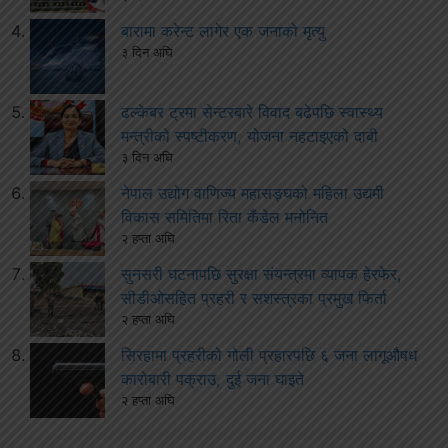
बारामा करेन्ट लागेर एक जनाको मृत्यु
३ दिन अघि
ढल्केबर ट्रमा सेन्टरबारे विवाद बढेपछि स्वास्थ्य
मन्त्रीको स्पष्टीकरण, योजना नहटाइएको दाबी
३ दिन अघि
नेपाल उद्योग वाणिज्य महासङ्घको महिला उद्यमी
विकास समितिमा रिता कँडेल मनोनित
२ हप्ता अघि
सुनसरी घटनापछि सुरक्षा संयन्त्रमा व्यापक हेरफेर,
सीडीओसहित प्रहरी र सशस्त्रका प्रमुख फिर्ता
२ हप्ता अघि
सिरहामा प्रहरीको गोली प्रहारपछि ६ जना लागूऔषध
कारोबारी पक्राउ, दुई जना घाइते
२ हप्ता अघि