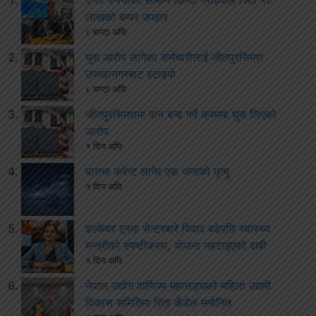
२५० रुपैयाँको सामान किन्दा ग्राहकले जिते १०
लाखको बम्पर उपहार
८ घण्टा अघि
घुस आरोप लागेका कर्मचारीलाई जीतपुरसिमरा
उपमहानगरबाट हटाइयो
८ घण्टा अघि
जीतपुरसिमरामा पान बन्द गर्ने क्रममा घुस लिएको
आरोप
१ दिन अघि
बारामा करेन्ट लागेर एक जनाको मृत्यु
१ दिन अघि
ढल्केबर ट्रमा सेन्टरबारे विवाद बढेपछि स्वास्थ्य
मन्त्रीको स्पष्टीकरण, योजना नहटाइएको दाबी
१ दिन अघि
नेपाल उद्योग वाणिज्य महासङ्घको महिला उद्यमी
विकास समितिमा रिता कँडेल मनोनित