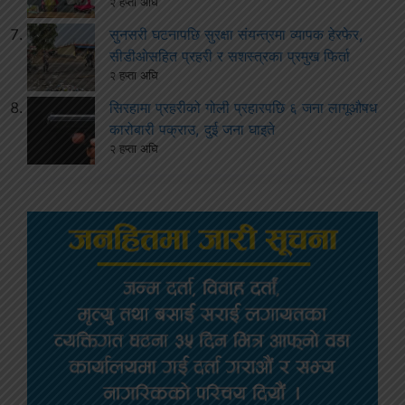
२ हप्ता अघि
सुनसरी घटनापछि सुरक्षा संयन्त्रमा व्यापक हेरफेर,
सीडीओसहित प्रहरी र सशस्त्रका प्रमुख फिर्ता
२ हप्ता अघि
सिरहामा प्रहरीको गोली प्रहारपछि ६ जना लागूऔषध
कारोबारी पक्राउ, दुई जना घाइते
२ हप्ता अघि