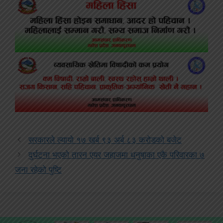
सरकारले ल्यायो १७ खर्ब ९३ अर्ब ८३ करोडको बजेट
दुर्घटना भएको तारन एयर जहाजमा धनुषाका एकै परिवारका ७
जना रहेको पुष्टि