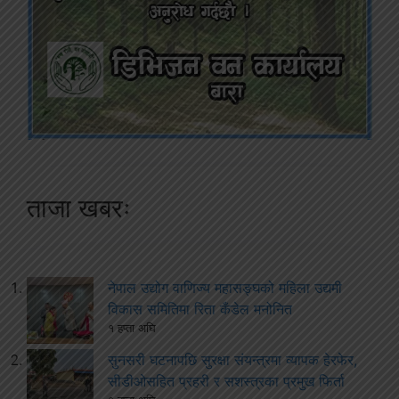
ताजा खबरः
नेपाल उद्योग वाणिज्य महासङ्घको महिला उद्यमी
विकास समितिमा रिता कँडेल मनोनित
१ हप्ता अघि
सुनसरी घटनापछि सुरक्षा संयन्त्रमा व्यापक हेरफेर,
सीडीओसहित प्रहरी र सशस्त्रका प्रमुख फिर्ता