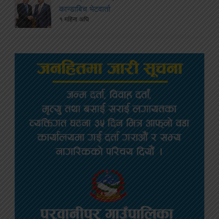
कान्डाबिच भेटवार्ता
१ महिना अघि