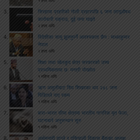
१ हप्ता अघि
सिरहामा प्रहरीको गोली प्रहारपछि ६ जना लागूऔषध
कारोबारी पक्राउ, दुई जना घाइते
२ हप्ता अघि
विदेशीका सामु झुक्नुपर्ने आवश्यकता छैन : माधवकुमार
नेपाल
२ हप्ता अघि
शिक्षा तथा खेलकुद क्षेत्र सरकारको उच्च
प्राथमिकतामा छः मन्त्री पोखरेल
१ महिना अघि
ऋण असुलीबाट शिव शिखरका थप २४८ जना
पिडितले पाए रकम
१ महिना अघि
बारा–भारत सीमा क्षेत्रमा भारतीय नागरिक मृत फेला,
घटनाबारे अनुसन्धान सुरु
१ महिना अघि
अर्थमन्त्री वाग्ले र एसियाली विकास बैंकका अध्यक्ष