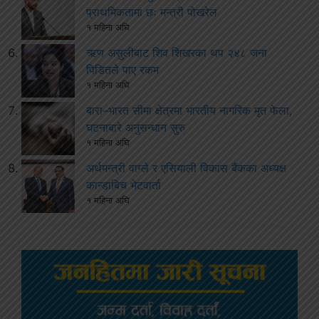
प्राथमिकतामा छः मन्त्री पोखरेल
१ महिना अघि
ऋण असुलीबाट शिव शिखरका थप २४८ जना
पिडितले पाए रकम
१ महिना अघि
बारा–भारत सीमा क्षेत्रमा भारतीय नागरिक मृत फेला,
घटनाबारे अनुसन्धान सुरु
१ महिना अघि
अर्थमन्त्री वाग्ले र एसियाली विकास बैंकका अध्यक्ष
कान्डाबिच भेटवार्ता
१ महिना अघि