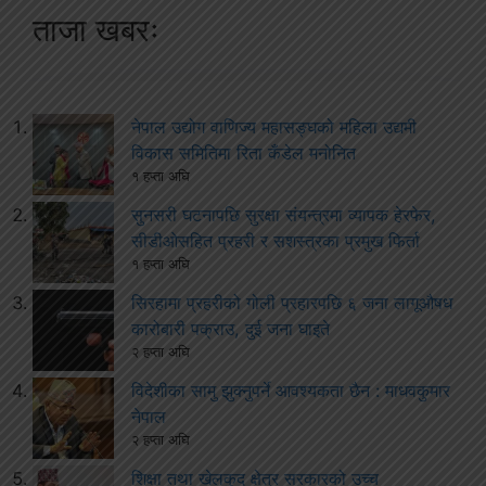
ताजा खबरः
नेपाल उद्योग वाणिज्य महासङ्घको महिला उद्यमी
विकास समितिमा रिता कँडेल मनोनित
१ हप्ता अघि
सुनसरी घटनापछि सुरक्षा संयन्त्रमा व्यापक हेरफेर,
सीडीओसहित प्रहरी र सशस्त्रका प्रमुख फिर्ता
१ हप्ता अघि
सिरहामा प्रहरीको गोली प्रहारपछि ६ जना लागूऔषध
कारोबारी पक्राउ, दुई जना घाइते
२ हप्ता अघि
विदेशीका सामु झुक्नुपर्ने आवश्यकता छैन : माधवकुमार
नेपाल
२ हप्ता अघि
शिक्षा तथा खेलकुद क्षेत्र सरकारको उच्च