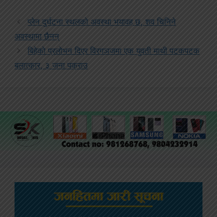
प्लेन दुर्घटना स्थलको अवस्था भयावह छ, शव चिनिने
अवस्थामा छैनन्
बिहेको प्रलोभन दिएर विरगञजमा एक युवती माथी पटकपटक
बलात्कार, ३ जना पक्राउ