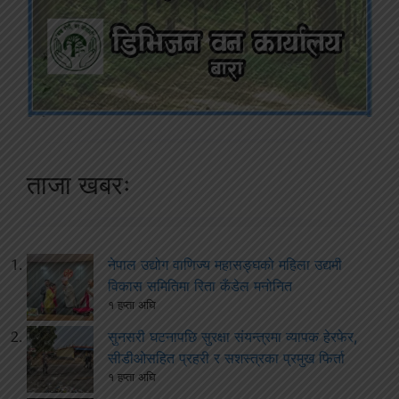
ताजा खबरः
नेपाल उद्योग वाणिज्य महासङ्घको महिला उद्यमी
विकास समितिमा रिता कँडेल मनोनित
१ हप्ता अघि
सुनसरी घटनापछि सुरक्षा संयन्त्रमा व्यापक हेरफेर,
सीडीओसहित प्रहरी र सशस्त्रका प्रमुख फिर्ता
१ हप्ता अघि