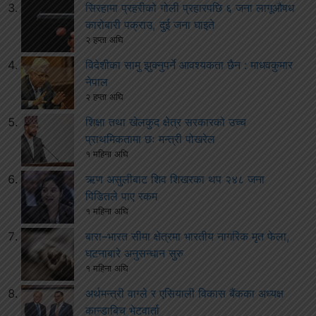
सिरहामा प्रहरीको गोली प्रहारपछि ६ जना लागूऔषध
कारोबारी पक्राउ, दुई जना घाइते
२ हप्ता अघि
विदेशीका सामु झुक्नुपर्ने आवश्यकता छैन : माधवकुमार
नेपाल
२ हप्ता अघि
शिक्षा तथा खेलकुद क्षेत्र सरकारको उच्च
प्राथमिकतामा छः मन्त्री पोखरेल
१ महिना अघि
ऋण असुलीबाट शिव शिखरका थप २४८ जना
पिडितले पाए रकम
१ महिना अघि
बारा–भारत सीमा क्षेत्रमा भारतीय नागरिक मृत फेला,
घटनाबारे अनुसन्धान सुरु
१ महिना अघि
अर्थमन्त्री वाग्ले र एसियाली विकास बैंकका अध्यक्ष
कान्डाबिच भेटवार्ता