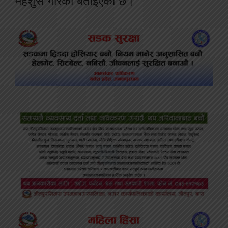
महशुस गरिको बताइएको छ।