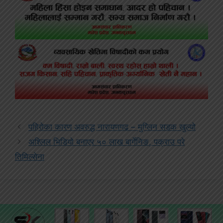
पहिरोका कारण अवरुद्ध नारायणगढ – मुग्लिन सडक खुल्यो
अश्लिल भिडियो बनाएर ५० लाख बार्गेनिङ, पक्राउ परे
तिमिल्सेना