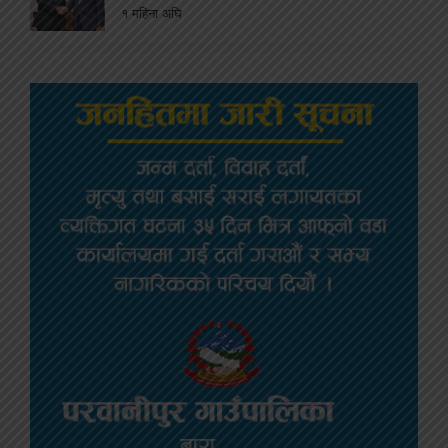
१ महिना अघि