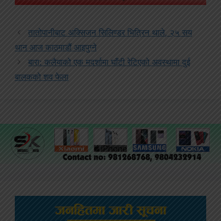
तातोपानीबाट अक्सिजन सिलिण्डर भित्रिन थाले, २५ सय
थान आज काठमाडौं आइपुग्ने
बारा: कलैयाको एक मदर्शामा घाँटी रेटिएको अवस्थामा दुई
बालकको शव फेला