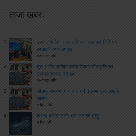
ताजा खबरः
२५० रुपैयाँको सामान किन्दा ग्राहकले जिते १०
लाखको बम्पर उपहार
१५ घण्टा अघि
घुस आरोप लागेका कर्मचारीलाई जीतपुरसिमरा
उपमहानगरबाट हटाइयो
१५ घण्टा अघि
जीतपुरसिमरामा पान बन्द गर्ने क्रममा घुस लिएको
आरोप
१ दिन अघि
बारामा करेन्ट लागेर एक जनाको मृत्यु
२ दिन अघि