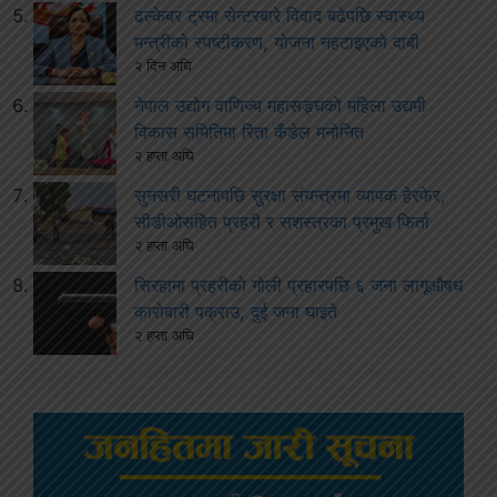
ढल्केबर ट्रमा सेन्टरबारे विवाद बढेपछि स्वास्थ्य
मन्त्रीको स्पष्टीकरण, योजना नहटाइएको दाबी
२ दिन अघि
नेपाल उद्योग वाणिज्य महासङ्घको महिला उद्यमी
विकास समितिमा रिता कँडेल मनोनित
२ हप्ता अघि
सुनसरी घटनापछि सुरक्षा संयन्त्रमा व्यापक हेरफेर,
सीडीओसहित प्रहरी र सशस्त्रका प्रमुख फिर्ता
२ हप्ता अघि
सिरहामा प्रहरीको गोली प्रहारपछि ६ जना लागूऔषध
कारोबारी पक्राउ, दुई जना घाइते
२ हप्ता अघि