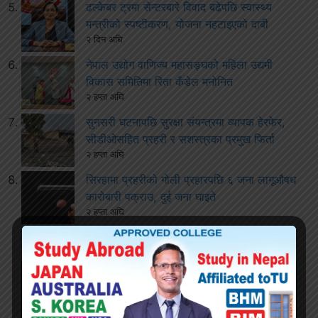
ढल्केबर ट्रमा सेन्टरबारे विवाद बढेपछि स्वास्थ्य
मन्त्रीको स्पष्टीकरण, योजना नहटाइएको दाबी
२ दिन अघि
नेपाल उद्योग वाणिज्य महासङ्घको महिला उद्यमी
विकास समितिमा रिता कँडेल मनोनित
२ हप्ता अघि
सुनसरी घटनापछि सुरक्षा संयन्त्रमा व्यापक हेरफेर,
सीडीओसहित प्रहरी र सशस्त्रका प्रमुख फिर्ता
२ हप्ता अघि
सिरहामा प्रहरीको गोली प्रहारपछि ६ जना लागूऔषध
कारोबारी पक्राउ, दुई जना घाइते
२ हप्ता अघि