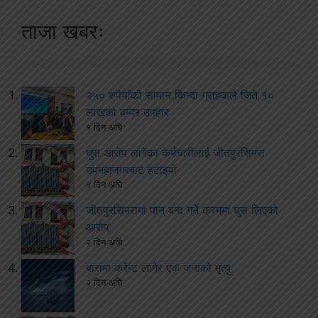
ताजा खबरः
२५० रुपैयाँको सामान किन्दा ग्राहकले जिते १०
लाखको बम्पर उपहार
१ दिन अघि
घुस आरोप लागेका कर्मचारीलाई जीतपुरसिमरा
उपमहानगरबाट हटाइयो
१ दिन अघि
जीतपुरसिमरामा पान बन्द गर्ने क्रममा घुस लिएको
आरोप
२ दिन अघि
बारामा करेन्ट लागेर एक जनाको मृत्यु
२ दिन अघि