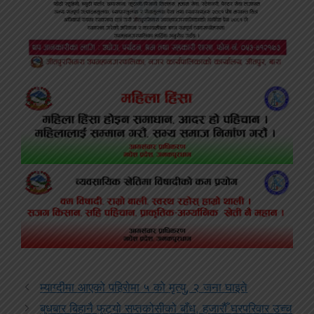
म्याग्दीमा आएको पहिरोमा ५ को मृत्यु, २ जना घाइते
बुधबार बिहानै फुट्यो सप्तकोसीको बाँध, हजारौँ घरपरिवार उच्च