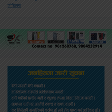
जोखिममा