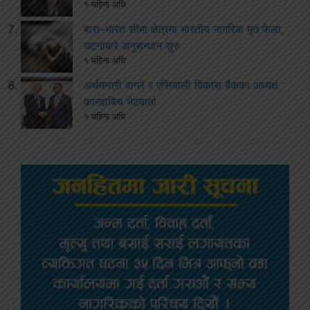
१ महिना अघि
बारा–भारत सीमा क्षेत्रमा भारतीय नागरिक मृत फेला,
घटनाबारे अनुसन्धान सुरु
१ महिना अघि
अर्थमन्त्री वाग्ले र एसियाली विकास बैंकका अध्यक्ष
कान्डाबिच भेटवार्ता
१ महिना अघि