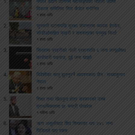
नेपाल उद्योग वाणिज्य महासङ्घको महिला उद्यमी
विकास समितिमा रिता कँडेल मनोनित
१ हप्ता अघि
सुनसरी घटनापछि सुरक्षा संयन्त्रमा व्यापक हेरफेर,
सीडीओसहित प्रहरी र सशस्त्रका प्रमुख फिर्ता
१ हप्ता अघि
सिरहामा प्रहरीको गोली प्रहारपछि ६ जना लागूऔषध
कारोबारी पक्राउ, दुई जना घाइते
२ हप्ता अघि
विदेशीका सामु झुक्नुपर्ने आवश्यकता छैन : माधवकुमार
नेपाल
२ हप्ता अघि
शिक्षा तथा खेलकुद क्षेत्र सरकारको उच्च
प्राथमिकतामा छः मन्त्री पोखरेल
१ महिना अघि
ऋण असुलीबाट शिव शिखरका थप २४८ जना
पिडितले पाए रकम