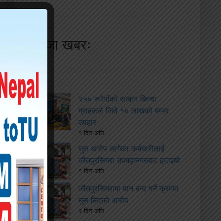
ताजा खबरः
२५० रुपैयाँको सामान किन्दा
ग्राहकले जिते १० लाखको बम्पर
उपहार
१ दिन अघि
घुस आरोप लागेका कर्मचारीलाई
जीतपुरसिमरा उपमहानगरबाट हटाइयो
१ दिन अघि
जीतपुरसिमरामा पान बन्द गर्ने क्रममा
घुस लिएको आरोप
२ दिन अघि