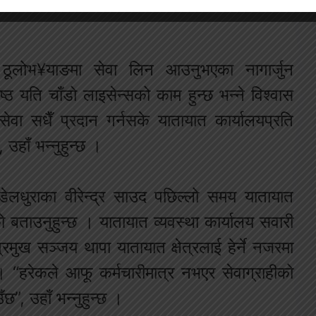
ूलोभ¥याङमा सेवा लिन आउनुभएका नागार्जुन
्ठ यति चाँडो लाइसेन्सको काम हुन्छ भन्ने विश्वास
वा सधैँ प्रदान गर्नसके यातायात कार्यालयप्रति
, उहाँ भन्नुहुन्छ ।
ेलधुराका वीरेन्द्र साउद पछिल्लो समय यातायात
को बताउनुहुन्छ । यातायात व्यवस्था कार्यालय सवारी
मुख सञ्जय थापा यातायात क्षेत्रलाई हेर्ने नजरमा
 । “हरेकले आफू कर्मचारीमात्र नभएर सेवाग्राहीको
छ”, उहाँ भन्नुहुन्छ ।