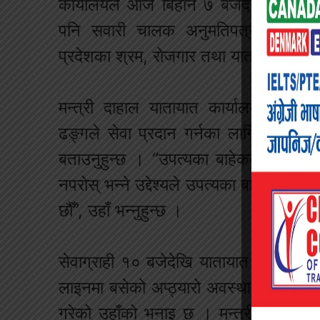
कार्यालयले आज बिहान ७ बजेदेखि सेवाग्र
पनि सवारी चालक अनुमतिपत्र एकान्तकुना
प्रदेशका श्रम, रोजगार तथा यातायातमन्त्री
मन्त्री दाहाल यातायात कार्यालयभित्र दे
ढङ्गले सेवा प्रदान गर्नका लागि कार्यविध
बताउनुहुन्छ । “उपत्यका बाहेकका अरु जि
नपरोस् भन्ने उद्देश्यले उपत्यका बाहिर पनि
छौँ”, उहाँ भन्नुहुन्छ ।
सेवाग्राही १० बजेदेखि यातायात कार्यालय 
लाइनमा बसेको अप्ठ्यारो अवस्थालाई महसुस 
गरेको उहाँको भनाइ छ । मन्त्री दाहाल अति