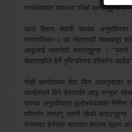
भत्ताकोसमेत व्यवस्था गरेको बताउनुहुन्छ ।
आज बिहान सवारी चालक अनुमतिपत्र ठ
नगरपालिका–२ का सेवाग्राही रामबहादुर श्रेष
आफूलाई नलागेको बताउनुहुन्छ । “यस्तो से
सेवाग्राहीले हेर्ने दृष्टिकोणमा परिवर्तन आउँछ”
सोही कार्यालयमा सेवा लिन आउनुभएका डड
कार्यालयले दिने सेवाप्रति आफू सन्तुष्ट रहे
चालक अनुमतिपत्र ठूलोभ¥याङका निमित्त प्र
परिवर्तन ल्याउनु जरुरी रहेको बताउनुहुन्छ
नजरबाट हेर्नसके यातायात क्षेत्रमा सुधार आउँ