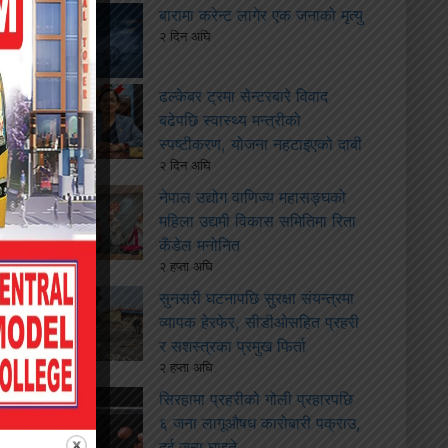
बारामा करेन्ट लागेर एक जनाको मृत्यु
२ दिन अघि
ढल्केबर ट्रमा सेन्टरबारे विवाद
बढेपछि स्वास्थ्य मन्त्रीको
स्पष्टीकरण, योजना नहटाइएको दाबी
२ दिन अघि
नेपाल उद्योग वाणिज्य महासङ्घको
महिला उद्यमी विकास समितिमा रिता
कँडेल मनोनित
२ हप्ता अघि
सुनसरी घटनापछि सुरक्षा संयन्त्रमा
व्यापक हेरफेर, सीडीओसहित प्रहरी
र सशस्त्रका प्रमुख फिर्ता
२ हप्ता अघि
सिरहामा प्रहरीको गोली प्रहारपछि
६ जना लागूऔषध कारोबारी पक्राउ,
दुई जना घाइते