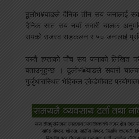
ठूलोभ¥याङले दैनिक तीन सय जनालाई सवा
दैनिक सात सय नयाँ सवारी चालक अनुमत
सयको राजस्व सङ्कलन र ५० जनालाई प्रतिल
यस्तै हप्ताको पाँच सय जनाको लिखित परी
बताउनुहुन्छ । ठूलोभ¥याङले सवारी चालक
गुर्जुधारास्थित भेहिकल एकेडेमीबाट प्रयोगा