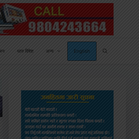
्जन
थारु विषेश
अन्य
English