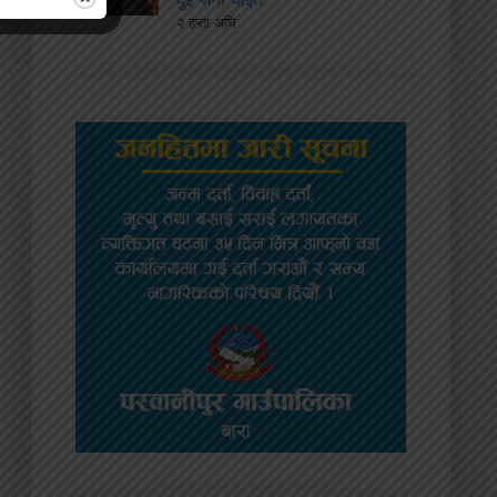
२ हप्ता अघि