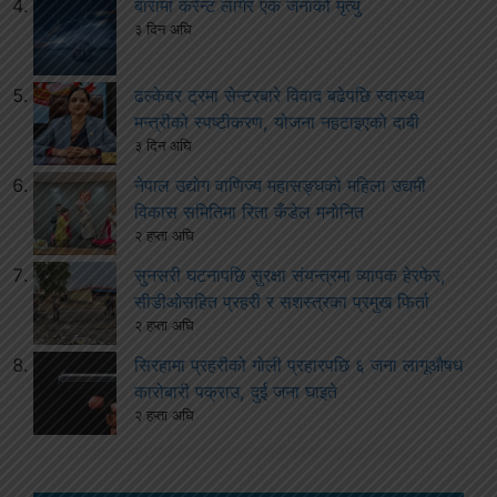
बारामा करेन्ट लागेर एक जनाको मृत्यु
३ दिन अघि
ढल्केबर ट्रमा सेन्टरबारे विवाद बढेपछि स्वास्थ्य
मन्त्रीको स्पष्टीकरण, योजना नहटाइएको दाबी
३ दिन अघि
नेपाल उद्योग वाणिज्य महासङ्घको महिला उद्यमी
विकास समितिमा रिता कँडेल मनोनित
२ हप्ता अघि
सुनसरी घटनापछि सुरक्षा संयन्त्रमा व्यापक हेरफेर,
सीडीओसहित प्रहरी र सशस्त्रका प्रमुख फिर्ता
२ हप्ता अघि
सिरहामा प्रहरीको गोली प्रहारपछि ६ जना लागूऔषध
कारोबारी पक्राउ, दुई जना घाइते
२ हप्ता अघि