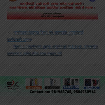
नागरिकता विद्येयक फिर्ता गर्न राष्ट्रपति भण्डारीलाई
कार्यदलको आग्रह
सिमरा र परवानीपुरमा खुल्यो भायानेटको नयाँ शाखा, गुणस्तरीय
इन्टरनेट र आईपी टीभी सोवा प्रदान गर्ने