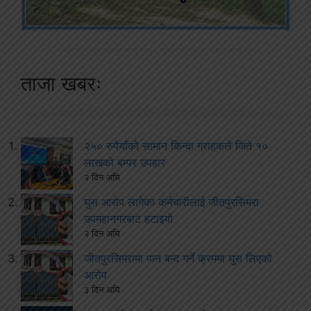
ताजा खबरः
२५० रुपैयाँको सामान किन्दा ग्राहकले जिते १०
लाखको बम्पर उपहार
२ दिन अघि
घुस आरोप लागेका कर्मचारीलाई जीतपुरसिमरा
उपमहानगरबाट हटाइयो
२ दिन अघि
जीतपुरसिमरामा पान बन्द गर्ने क्रममा घुस लिएको
आरोप
३ दिन अघि