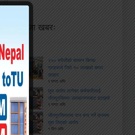
ताजा खबरः
२५० रुपैयाँको सामान किन्दा
ग्राहकले जिते १० लाखको बम्पर
उपहार
९ घण्टा अघि
घुस आरोप लागेका कर्मचारीलाई
जीतपुरसिमरा उपमहानगरबाट हटाइयो
९ घण्टा अघि
जीतपुरसिमरामा पान बन्द गर्ने क्रममा
घुस लिएको आरोप
१ दिन अघि