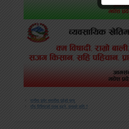
पानीमा डुबेर सप्तरीमा दुईको मृत्यु
पाँच विशिष्टको तलब बढ्ने, कसको कति ?