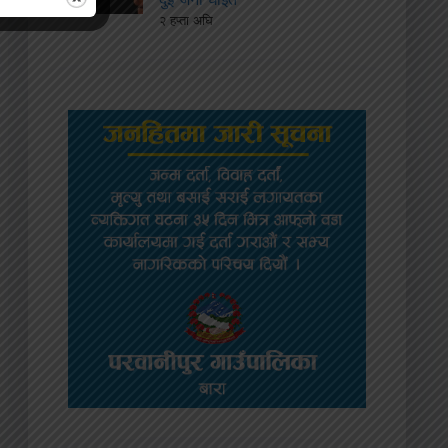
२ हप्ता अघि