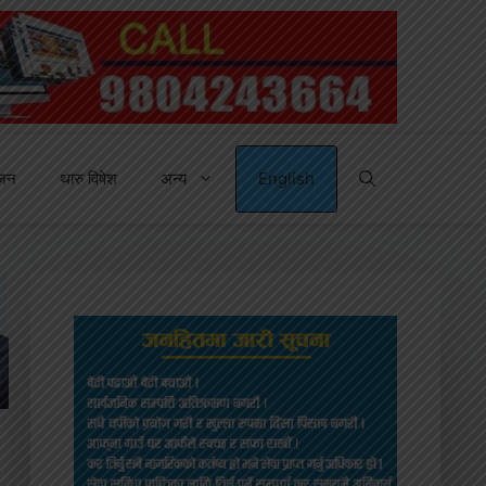
्जन
थारु विषेश
अन्य
English