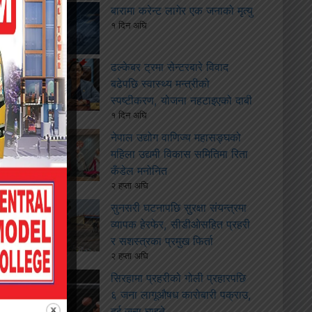
बारामा करेन्ट लागेर एक जनाको मृत्यु
१ दिन अघि
ढल्केबर ट्रमा सेन्टरबारे विवाद
बढेपछि स्वास्थ्य मन्त्रीको
स्पष्टीकरण, योजना नहटाइएको दाबी
१ दिन अघि
नेपाल उद्योग वाणिज्य महासङ्घको
महिला उद्यमी विकास समितिमा रिता
कँडेल मनोनित
२ हप्ता अघि
सुनसरी घटनापछि सुरक्षा संयन्त्रमा
व्यापक हेरफेर, सीडीओसहित प्रहरी
र सशस्त्रका प्रमुख फिर्ता
२ हप्ता अघि
सिरहामा प्रहरीको गोली प्रहारपछि
६ जना लागूऔषध कारोबारी पक्राउ,
दुई जना घाइते