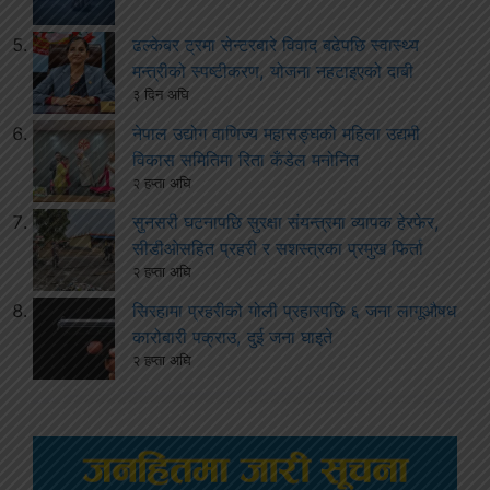
ढल्केबर ट्रमा सेन्टरबारे विवाद बढेपछि स्वास्थ्य
मन्त्रीको स्पष्टीकरण, योजना नहटाइएको दाबी
३ दिन अघि
नेपाल उद्योग वाणिज्य महासङ्घको महिला उद्यमी
विकास समितिमा रिता कँडेल मनोनित
२ हप्ता अघि
सुनसरी घटनापछि सुरक्षा संयन्त्रमा व्यापक हेरफेर,
सीडीओसहित प्रहरी र सशस्त्रका प्रमुख फिर्ता
२ हप्ता अघि
सिरहामा प्रहरीको गोली प्रहारपछि ६ जना लागूऔषध
कारोबारी पक्राउ, दुई जना घाइते
२ हप्ता अघि