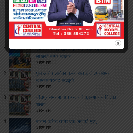
ताजा खबरः
२५० रुपैयाँको सामान किन्दा ग्राहकले जिते १०
लाखको बम्पर उपहार
२ दिन अघि
घुस आरोप लागेका कर्मचारीलाई जीतपुरसिमरा
उपमहानगरबाट हटाइयो
२ दिन अघि
जीतपुरसिमरामा पान बन्द गर्ने क्रममा घुस लिएको
आरोप
३ दिन अघि
बारामा करेन्ट लागेर एक जनाको मृत्यु
३ दिन अघि