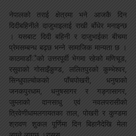
नेपालको तराई क्षेत्रमा भने आजकै दिन
दिदीबहिनीले दाजुभाइलाई राखी बाँधेर मनाइन्छ
। यसबाट दिदी बहिनी र दाजुभाईका बीचमा
प्रेमसम्बन्ध बढ्छ भन्ने सामाजिक मान्यता छ ।
काठमाडाँैको उत्तरपूर्वी भेगमा रहेको मणिचूड,
रसुवाको गोसाइँकुण्ड, ललितपुरको कुम्भेश्वर,
सिन्धुपाल्चोकको पाँचपोखरी, धनुषाको
जनकपुरधाम, धनुषसागर र गङ्गासागर,
जुम्लाको दानसाधु एवं नवलपरासीको
त्रिवेणीधामलगायतका ताल, पोखरी र कुण्डमा
श्रावण शुकल पूर्णिमा दिन बिहानैदेखि मेला
लाग्ने लागछ ।रासस