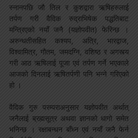
स्नानपछि जौ तिल र कुशद्वारा ऋषिहरुलाई
तर्पण गरी वैदिक रुद्राभिषेक पद्धतिबाट
मन्त्रिएको नयाँ जनै (यज्ञोपवीत) फेरिन्छ ।
अरुन्धतीसहित कश्यप, अत्रि, भारद्वाज,
विश्वामित्र, गौतम, जमदग्नि, वशिष्ठ र अगस्त्य
गरी आठ ऋषिलाई पूजा एवं तर्पण गर्ने भएकाले
आजको दिनलाई ऋषितर्पणी पनि भन्ने गरिएको
हो ।
वैदिक गुरु परम्पराअनुसार यज्ञोपवीत अर्थात्
जनैलाई ब्रह्मसूत्र अथवा ज्ञानको धागो समेत
भनिन्छ । रक्षाबन्धन बाँध्न एवं नयाँ जनै फेर्न