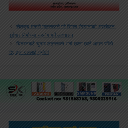
खेलकुद मन्त्री गहतराजले गरे सिमरा रंगशालाको अवलोकन,
पूर्वाधार निर्माणमा सहयोग गर्ने आश्वासन
चितवनबाटै चुनाव लड्नसक्ने भन्दै एक्ला एक्लै आउन रबिले
दिए ठूला दललाई चुनौती