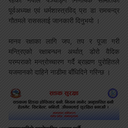
रहेको नेपाल पञ्चाङ्ग निर्णायक समितिका
पूर्वअध्यक्ष एवं धर्मशास्त्रविद् प्रा डा रामचन्द्र
गौतमले राससलाई जानकारी दिनुभयो ।
मानव रक्षाका लागि जप, तप र पूजा गरी
मन्त्रिएको रक्षाबन्धन अर्थात् डोरो वैदिक
परम्पराको मन्त्रोच्चारण गर्दै ब्राह्मण पुरोहितले
यजमानको दाहिने नाडीमा बाँधिदिने गरिन्छ ।