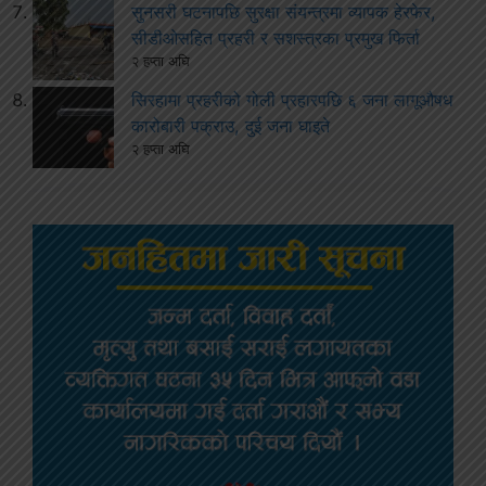
सुनसरी घटनापछि सुरक्षा संयन्त्रमा व्यापक हेरफेर,
सीडीओसहित प्रहरी र सशस्त्रका प्रमुख फिर्ता
२ हप्ता अघि
सिरहामा प्रहरीको गोली प्रहारपछि ६ जना लागूऔषध
कारोबारी पक्राउ, दुई जना घाइते
२ हप्ता अघि