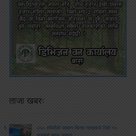
ताजा खबरः
२५० रुपैयाँको सामान किन्दा ग्राहकले जिते १०
लाखको बम्पर उपहार