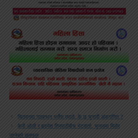
चितवनमा गठबन्धन भर्सेस एमाले, के छ चुनावी अंकगणित ?
केपी ओली र हृदयेश त्रिपाठीबीच भेटवार्ता, चुनावमा मिलेर
जानेबारे छलफल