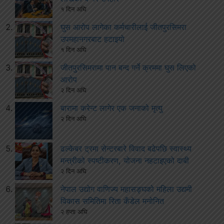
१ दिन अघि
घुस आरोप लागेका कर्मचारीलाई जीतपुरसिमरा
उपमहानगरबाट हटाइयो
१ दिन अघि
जीतपुरसिमरामा पान बन्द गर्ने क्रममा घुस लिएको
आरोप
२ दिन अघि
बारामा करेन्ट लागेर एक जनाको मृत्यु
२ दिन अघि
ढल्केबर ट्रमा सेन्टरबारे विवाद बढेपछि स्वास्थ्य
मन्त्रीको स्पष्टीकरण, योजना नहटाइएको दाबी
२ दिन अघि
नेपाल उद्योग वाणिज्य महासङ्घको महिला उद्यमी
विकास समितिमा रिता कँडेल मनोनित
२ हप्ता अघि