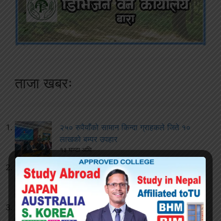
ताजा खबरः
२५० रुपैयाँको सामान किन्दा ग्राहकले जिते १०
लाखको बम्पर उपहार
१३ घण्टा अघि
घुस आरोप लागेका कर्मचारीलाई जीतपुरसिमरा
उपमहानगरबाट हटाइयो
१३ घण्टा अघि
जीतपुरसिमरामा पान बन्द गर्ने क्रममा घुस लिएको
आरोप