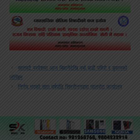
सातवटै प्रदेशमा आज बिहानैदेखि वर्षा,बाढी पहिरो र डुवानको
जोखिम
निर्णय भएको सात वर्षपछि सिम्रौनगढमा मालपोत कार्यालय