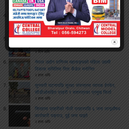
१ दिन अघि
बारामा करेन्ट लागेर एक जनाको मृत्यु
१ दिन अघि
ढल्केबर ट्रमा सेन्टरबारे विवाद बढेपछि स्वास्थ्य
मन्त्रीको स्पष्टीकरण, योजना नहटाइएको दाबी
२ दिन अघि
नेपाल उद्योग वाणिज्य महासङ्घको महिला उद्यमी
विकास समितिमा रिता कँडेल मनोनित
२ हप्ता अघि
सुनसरी घटनापछि सुरक्षा संयन्त्रमा व्यापक हेरफेर,
सीडीओसहित प्रहरी र सशस्त्रका प्रमुख फिर्ता
२ हप्ता अघि
सिरहामा प्रहरीको गोली प्रहारपछि ६ जना लागूऔषध
कारोबारी पक्राउ, दुई जना घाइते
२ हप्ता अघि