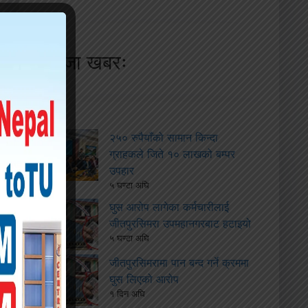
ताजा खबरः
२५० रुपैयाँको सामान किन्दा
ग्राहकले जिते १० लाखको बम्पर
उपहार
५ घण्टा अघि
घुस आरोप लागेका कर्मचारीलाई
जीतपुरसिमरा उपमहानगरबाट हटाइयो
५ घण्टा अघि
जीतपुरसिमरामा पान बन्द गर्ने क्रममा
घुस लिएको आरोप
१ दिन अघि