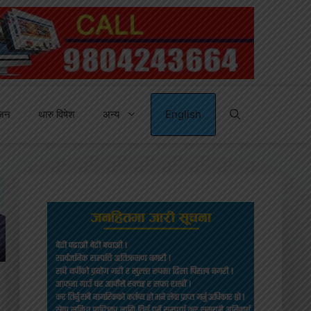
्जन
थारु विषेश
अन्य
English