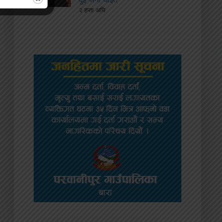
२ हप्ता अघि