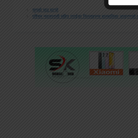
सुनको भाउ घट्यो
पश्चिम नवलपरासी सहित तराईका जिल्लाहरुमा बालबालिका अपहरणको त्