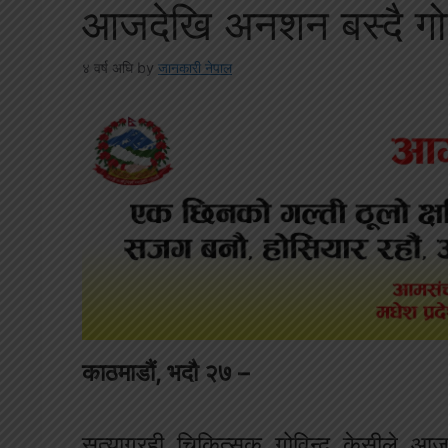
आजदेखि अनशन बस्दै गोव
४ वर्ष अघि
by
जानकारी नेपाल
काठमाडौं, भदौ २७ –
सत्याग्रही चिकित्सक गोविन्द केसीले आ