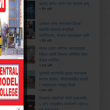
बारामा करेन्ट लागेर एक जनाको मृत्यु
१ दिन अघि
ढल्केबर ट्रमा सेन्टरबारे विवाद
बढेपछि स्वास्थ्य मन्त्रीको
स्पष्टीकरण, योजना नहटाइएको दाबी
१ दिन अघि
नेपाल उद्योग वाणिज्य महासङ्घको
महिला उद्यमी विकास समितिमा रिता
कँडेल मनोनित
२ हप्ता अघि
सुनसरी घटनापछि सुरक्षा संयन्त्रमा
व्यापक हेरफेर, सीडीओसहित प्रहरी
र सशस्त्रका प्रमुख फिर्ता
२ हप्ता अघि
सिरहामा प्रहरीको गोली प्रहारपछि
६ जना लागूऔषध कारोबारी पक्राउ,
दुई जना घाइते