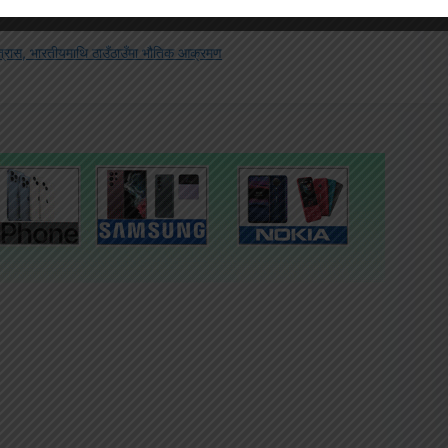
रास, भारतीयमाथि ठाउँठाउँमा भौतिक आक्रमण