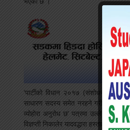
भएको छ ।
‘पार्टीको विधान २०१७ (संशोधन सहित) क
साधारण सदस्य समेत नरहने गरी कांग्रेस स
व्योहोरा अनुरोध छ’ पत्रमा उल्लेख छ । 
विज्ञप्ती निकालेर यादवद्धारा हस्ताक्षरित प