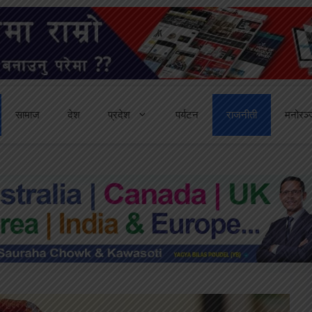
सामाज
देश
प्रदेश
पर्यटन
राजनीती
मनोरञ