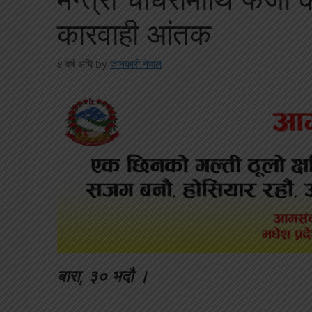
कारवाही आंतक
४ वर्ष अघि
by
जानकारी नेपाल
बारा, ३० भदौ ।