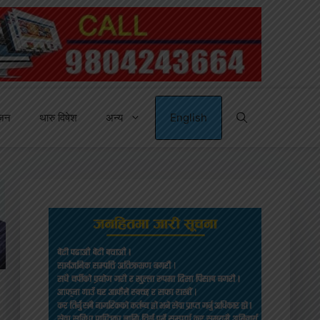
्जन
थारु विषेश
अन्य
English