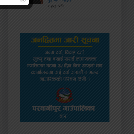
२ हप्ता अघि