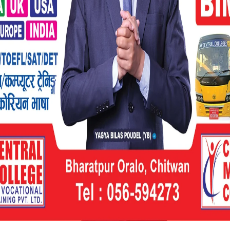
 यादव (गड्डु) संयोजक भनि हस्ताक्षर भएको पत्रमा पार्टीका नेताहरु
छ’ विज्ञप्तीमा उल्लेख गरिएको छ ‘अरुणकुमार यादव (गड्डु) जिल्ला
पर्ने हो, तर यदि उहाँले नै गरेको हो भने यस्तो कार्य नगर्न सचेत गराउदै
 नगरेमा कांग्रेसको विधान अनुसार कारवाही प्रकिया अगाडी बढ्ने तर्फ
यादवले खानेपानी मन्त्री चौधरी विरुद्ध जिल्ला
को र उनि विरुद्ध कारवाही भएको भनि सार्वजनिक
त्र फेक हो उहाँ विरुद्ध कुनै कारवाही भएको छैन्’
ंग्रेस भित्र सत्तापक्ष प्रतिपक्षको लडाँईको असर
 Daily