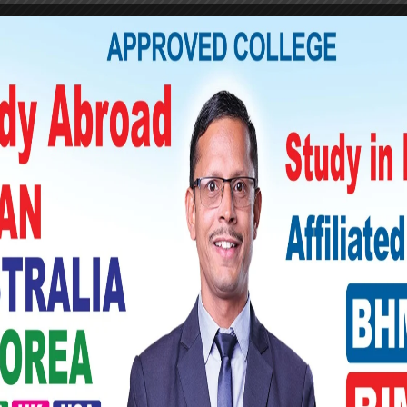
ो धारा ३४ को उपधारा ४ (ख) बमोजिम पार्टीको
हमहामन्त्री उमाकान्त चौधरीलाई निलम्बन गरिएको
सो पत्र सार्वजनिक भएलगत्तै चौधरीको सचिवालयले
त्र भाम्रक, झुठो र फर्जी भएको जनाएको छ ।