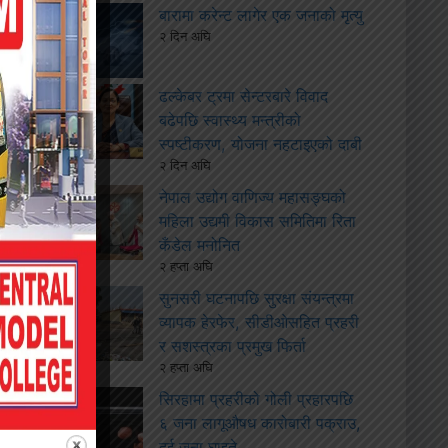
बारामा करेन्ट लागेर एक जनाको मृत्यु
२ दिन अघि
ढल्केबर ट्रमा सेन्टरबारे विवाद
बढेपछि स्वास्थ्य मन्त्रीको
स्पष्टीकरण, योजना नहटाइएको दाबी
२ दिन अघि
नेपाल उद्योग वाणिज्य महासङ्घको
महिला उद्यमी विकास समितिमा रिता
कँडेल मनोनित
२ हप्ता अघि
सुनसरी घटनापछि सुरक्षा संयन्त्रमा
व्यापक हेरफेर, सीडीओसहित प्रहरी
र सशस्त्रका प्रमुख फिर्ता
२ हप्ता अघि
सिरहामा प्रहरीको गोली प्रहारपछि
६ जना लागूऔषध कारोबारी पक्राउ,
दुई जना घाइते