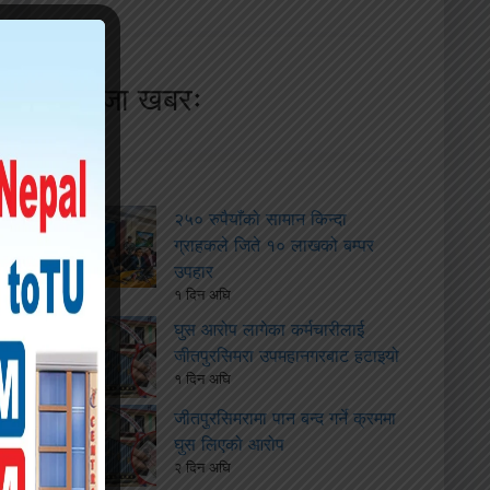
ताजा खबरः
२५० रुपैयाँको सामान किन्दा
ग्राहकले जिते १० लाखको बम्पर
उपहार
१ दिन अघि
घुस आरोप लागेका कर्मचारीलाई
जीतपुरसिमरा उपमहानगरबाट हटाइयो
१ दिन अघि
जीतपुरसिमरामा पान बन्द गर्ने क्रममा
घुस लिएको आरोप
२ दिन अघि