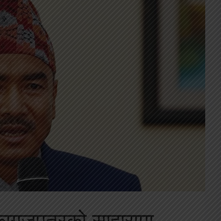
 कागजपत्रको साहारामा