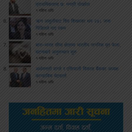
प्राथमिकतामा छः मन्त्री पोखरेल
१ महिना अघि
ऋण असुलीबाट शिव शिखरका थप २४८ जना
पिडितले पाए रकम
१ महिना अघि
बारा–भारत सीमा क्षेत्रमा भारतीय नागरिक मृत फेला,
घटनाबारे अनुसन्धान सुरु
१ महिना अघि
अर्थमन्त्री वाग्ले र एसियाली विकास बैंकका अध्यक्ष
कान्डाबिच भेटवार्ता
१ महिना अघि