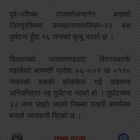
पूर्व–पश्चिम राजमार्गअन्तर्गत बाराको
जितपुरसिमरा उपमहानगरपालिका–२२ बस
दुर्घटना हुँदा १६ जनाको मृत्यु भएको छ ।
चितवनको नारायणगढबाट विरगञ्जतर्फ
गइरहेको बागमती प्रदेश ०६–००१ ख ०११०
नम्बरको बसको ब्रेकफेल भई सडकमा
अनियन्त्रित भइ दुर्घटना भएको हो । दुर्घटनामा
३२ जना घाइते भएको जिल्ला प्रहरी कार्यालय
बाराले जानकारी दिएक‍ो छ ।