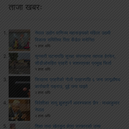
ताजा खबरः
नेपाल उद्योग वाणिज्य महासङ्घको महिला उद्यमी
विकास समितिमा रिता कँडेल मनोनित
१ हप्ता अघि
सुनसरी घटनापछि सुरक्षा संयन्त्रमा व्यापक हेरफेर,
सीडीओसहित प्रहरी र सशस्त्रका प्रमुख फिर्ता
१ हप्ता अघि
सिरहामा प्रहरीको गोली प्रहारपछि ६ जना लागूऔषध
कारोबारी पक्राउ, दुई जना घाइते
२ हप्ता अघि
विदेशीका सामु झुक्नुपर्ने आवश्यकता छैन : माधवकुमार
नेपाल
२ हप्ता अघि
शिक्षा तथा खेलकुद क्षेत्र सरकारको उच्च