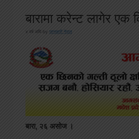
बारामा करेन्ट लागेर एक क
४ वर्ष अघि
by
जानकारी नेपाल
बारा
,
२६
असोज
।