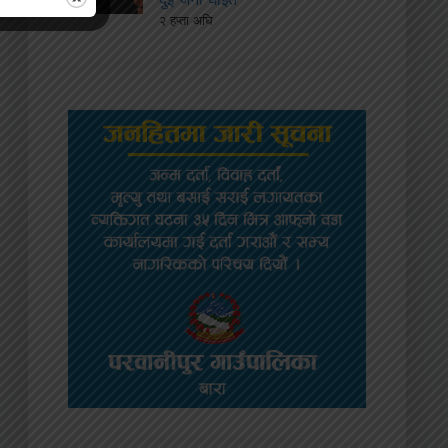
२ हप्ता अघि