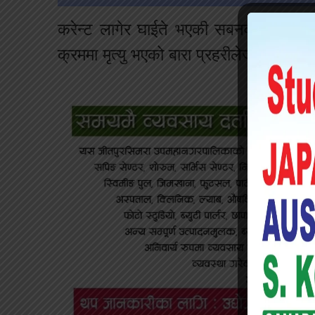
करेन्ट
लागेर
घाईते
भएकी
सबनवलाई
उपचा
क्रममा
मृत्यु
भएको
बारा
प्रहरीले
जनाएको
छ