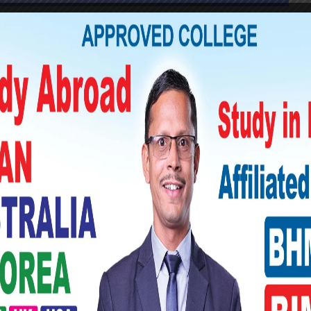
रका
लागि
प्रदेशिक
अस्पताल
कलैयामा
उपचारको
।