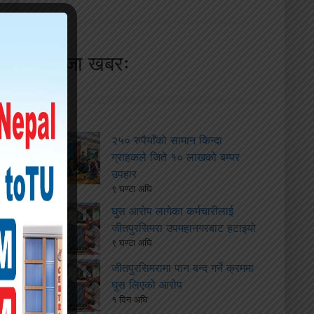
ताजा खबरः
२५० रुपैयाँको सामान किन्दा
ग्राहकले जिते १० लाखको बम्पर
उपहार
९ घण्टा अघि
घुस आरोप लागेका कर्मचारीलाई
जीतपुरसिमरा उपमहानगरबाट हटाइयो
९ घण्टा अघि
जीतपुरसिमरामा पान बन्द गर्ने क्रममा
घुस लिएको आरोप
१ दिन अघि