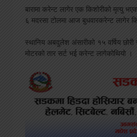
बारामा
करेन्ट
लागेर
एक
किशोरीको
मृत्यु
भएक
६
मदरसा
टोलमा
आज
बुधवार
करेन्ट
लागेर
क
स्थानिय
अबदुलेश
अंसारीको
१५
वर्षिय
छोरी
मोटरको
तार
सर्ट
भई
करेन्ट
लागेको
थियो
।