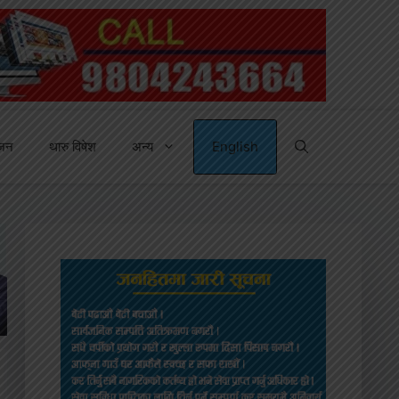
्जन
थारु विषेश
अन्य
English