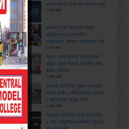
बारामा करेन्ट लागेर एक जनाको मृत्यु
१ दिन अघि
ढल्केबर ट्रमा सेन्टरबारे विवाद
बढेपछि स्वास्थ्य मन्त्रीको
स्पष्टीकरण, योजना नहटाइएको दाबी
१ दिन अघि
नेपाल उद्योग वाणिज्य महासङ्घको
महिला उद्यमी विकास समितिमा रिता
कँडेल मनोनित
२ हप्ता अघि
सुनसरी घटनापछि सुरक्षा संयन्त्रमा
व्यापक हेरफेर, सीडीओसहित प्रहरी
र सशस्त्रका प्रमुख फिर्ता
२ हप्ता अघि
सिरहामा प्रहरीको गोली प्रहारपछि
६ जना लागूऔषध कारोबारी पक्राउ,
दुई जना घाइते