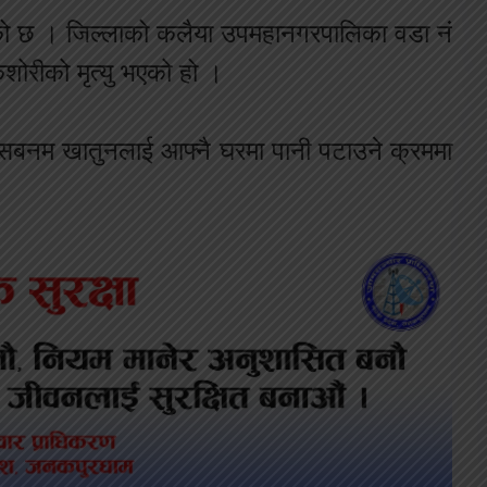
ो
छ
।
जिल्लाको
कलैया
उपमहानगरपालिका
वडा
नं
िशोरीको
मृत्यु
भएको
हो
।
सबनम
खातुनलाई
आफ्नै
घरमा
पानी
पटाउने
क्रममा