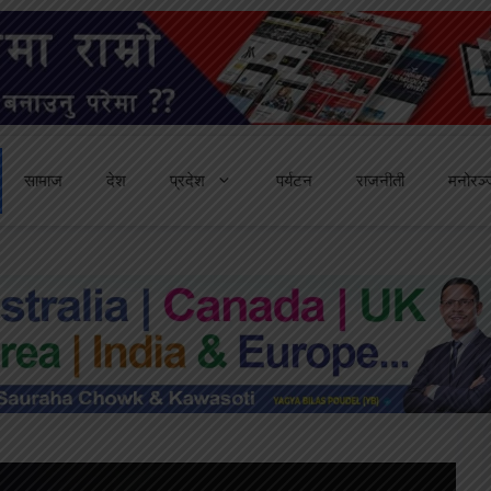
सामाज
देश
प्रदेश
पर्यटन
राजनीती
मनोरञ