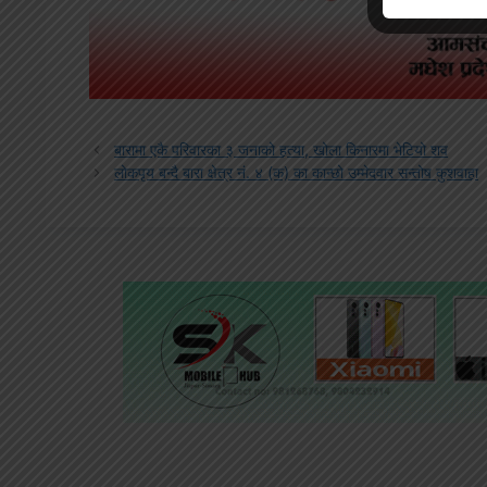
बारामा एकै परिवारका ३ जनाको हत्या, खोला किनारमा भेटियो शव
लोकपृय बन्दै बारा क्षेत्र नं. ४ (क) का कान्छो उम्मेदवार सन्तोष कुशवाहा