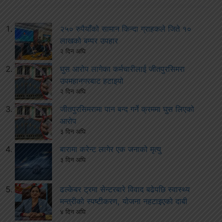
२५० रुपैयाँको सामान किन्दा ग्राहकले जिते १०
लाखको बम्पर उपहार
२ दिन अघि
घुस आरोप लागेका कर्मचारीलाई जीतपुरसिमरा
उपमहानगरबाट हटाइयो
२ दिन अघि
जीतपुरसिमरामा पान बन्द गर्ने क्रममा घुस लिएको
आरोप
३ दिन अघि
बारामा करेन्ट लागेर एक जनाको मृत्यु
३ दिन अघि
ढल्केबर ट्रमा सेन्टरबारे विवाद बढेपछि स्वास्थ्य
मन्त्रीको स्पष्टीकरण, योजना नहटाइएको दाबी
४ दिन अघि