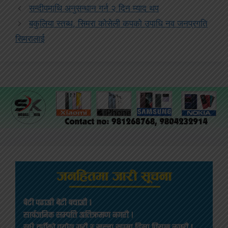
सन्दीपमाथि अनुसन्धान गर्न २ दिन म्याद थप
बकुलिया स्तब्ध, सिमरा कोसेली कपको उपाधि नव जनप्रगति
सिमरालाई