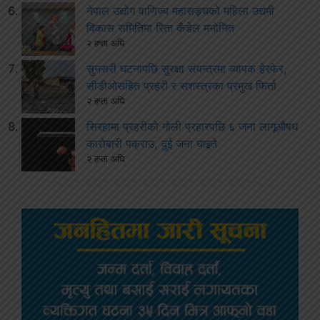
नेपाल उद्योग वाणिज्य महासङ्घको महिला उद्यमी
विकास समितिमा रिता कँडेल मनोनित
२ हप्ता अघि
सुनसरी घटनापछि सुरक्षा संयन्त्रमा व्यापक हेरफेर,
सीडीओसहित प्रहरी र सशस्त्रका प्रमुख फिर्ता
२ हप्ता अघि
सिरहामा प्रहरीको गोली प्रहारपछि ६ जना लागूऔषध
कारोबारी पक्राउ, दुई जना घाइते
२ हप्ता अघि