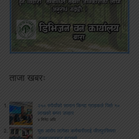
ताजा खबरः
२५० रुपैयाँको सामान किन्दा ग्राहकले जिते १०
लाखको बम्पर उपहार
४ मिनेट अघि
घुस आरोप लागेका कर्मचारीलाई जीतपुरसिमरा
उपमहानगरबाट हटाइयो