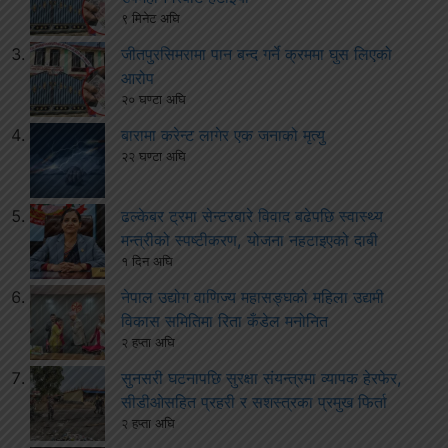
९ मिनेट अघि
जीतपुरसिमरामा पान बन्द गर्ने क्रममा घुस लिएको
आरोप
२० घण्टा अघि
बारामा करेन्ट लागेर एक जनाको मृत्यु
२२ घण्टा अघि
ढल्केबर ट्रमा सेन्टरबारे विवाद बढेपछि स्वास्थ्य
मन्त्रीको स्पष्टीकरण, योजना नहटाइएको दाबी
१ दिन अघि
नेपाल उद्योग वाणिज्य महासङ्घको महिला उद्यमी
विकास समितिमा रिता कँडेल मनोनित
२ हप्ता अघि
सुनसरी घटनापछि सुरक्षा संयन्त्रमा व्यापक हेरफेर,
सीडीओसहित प्रहरी र सशस्त्रका प्रमुख फिर्ता
२ हप्ता अघि