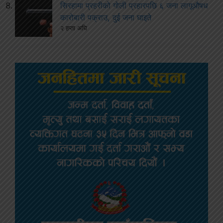
सिरहामा प्रहरीको गोली प्रहारपछि ६ जना लागूऔषध
कारोबारी पक्राउ, दुई जना घाइते
२ हप्ता अघि