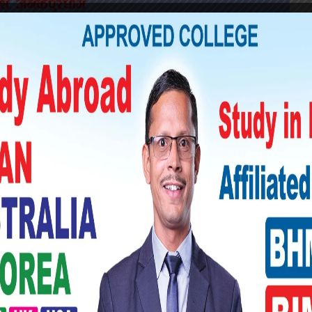
 माघ महिनामा मध्यवर्ती क्षेत्रका बासिन्दाका लागि घर
बाबियो काट्न खरखडाइका लागि निकुञ्ज प्रवेश खुला
ई दिनका लागि निकुञ्ज प्रवेश खुला थियो ।