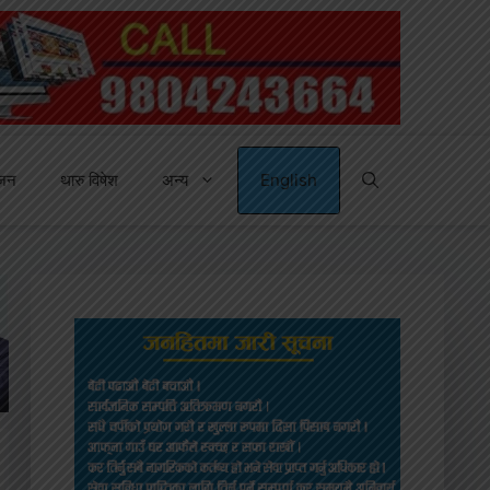
्जन
थारु विषेश
अन्य
English