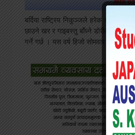
बर्दिया राष्ट्रिय निकुञ्जले हरेक वर्ष पुस वा
छाउने खर र गाइबस्तु बाँध्ने डोरीका लागि 
गर्ने गर्छ । यस वर्ष हिजो सोमवार र आज दु