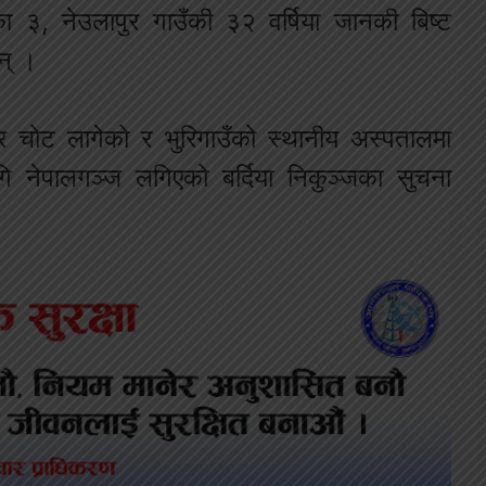
ा ३, नेउलापुर गाउँकी ३२ वर्षिया जानकी बिष्ट
न् ।
ीर चोट लागेको र भुरिगाउँको स्थानीय अस्पतालमा
नेपालगञ्ज लगिएको बर्दिया निकुञ्जका सुचना