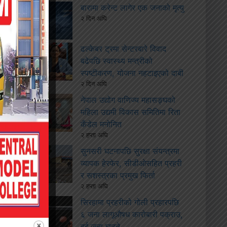
बारामा करेन्ट लागेर एक जनाको मृत्यु
२ दिन अघि
ढल्केबर ट्रमा सेन्टरबारे विवाद
बढेपछि स्वास्थ्य मन्त्रीको
स्पष्टीकरण, योजना नहटाइएको दाबी
२ दिन अघि
नेपाल उद्योग वाणिज्य महासङ्घको
महिला उद्यमी विकास समितिमा रिता
कँडेल मनोनित
२ हप्ता अघि
सुनसरी घटनापछि सुरक्षा संयन्त्रमा
व्यापक हेरफेर, सीडीओसहित प्रहरी
र सशस्त्रका प्रमुख फिर्ता
२ हप्ता अघि
सिरहामा प्रहरीको गोली प्रहारपछि
६ जना लागूऔषध कारोबारी पक्राउ,
दुई जना घाइते