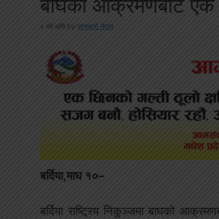
बाघको आक्रमणबाट एक म
४ वर्ष अघि
by
जानकारी नेपाल
बर्दिया,माघ १०–
बर्दिया राष्ट्रिय निकुञ्जमा बाघको आक