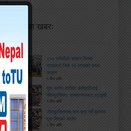
ताजा खबरः
२५० रुपैयाँको सामान किन्दा
ग्राहकले जिते १० लाखको बम्पर
उपहार
१ दिन अघि
घुस आरोप लागेका कर्मचारीलाई
जीतपुरसिमरा उपमहानगरबाट हटाइयो
१ दिन अघि
जीतपुरसिमरामा पान बन्द गर्ने क्रममा
घुस लिएको आरोप
२ दिन अघि