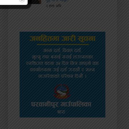
२ हप्ता अघि