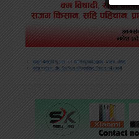
बाजुरा केन्द्रबिन्दु भएर ५.९ म्याग्नेच्युडको भूकम्प, घरहरु भत्किए
मधेस प्रदेशमा तीन दिनभित्र मन्त्रिपरिषद् विस्तार गर्ने तयारी