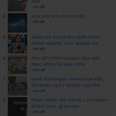
आरोप
२ दिन अघि
बारामा करेन्ट लागेर एक जनाको मृत्यु
२ दिन अघि
ढल्केबर ट्रमा सेन्टरबारे विवाद बढेपछि स्वास्थ्य
मन्त्रीको स्पष्टीकरण, योजना नहटाइएको दाबी
२ दिन अघि
नेपाल उद्योग वाणिज्य महासङ्घको महिला उद्यमी
विकास समितिमा रिता कँडेल मनोनित
२ हप्ता अघि
सुनसरी घटनापछि सुरक्षा संयन्त्रमा व्यापक हेरफेर,
सीडीओसहित प्रहरी र सशस्त्रका प्रमुख फिर्ता
२ हप्ता अघि
सिरहामा प्रहरीको गोली प्रहारपछि ६ जना लागूऔषध
कारोबारी पक्राउ, दुई जना घाइते
२ हप्ता अघि