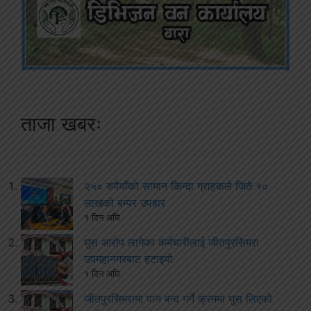
ताजा खबरः
२५० रुपैयाँको सामान किन्दा ग्राहकले जिते १०
लाखको बम्पर उपहार
१ दिन अघि
घुस आरोप लागेका कर्मचारीलाई जीतपुरसिमरा
उपमहानगरबाट हटाइयो
१ दिन अघि
जीतपुरसिमरामा पान बन्द गर्ने क्रममा घुस लिएको