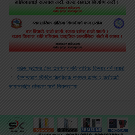
मधेस प्रदेशमा तीन दिनभित्र मन्त्रिपरिषद् विस्तार गर्ने तयारी
बीरगन्जबाट एकैदिन बिलबिजक नभएका करिब २ करोडको
सामानसहित तीनवटा गाडी नियन्त्रणमा