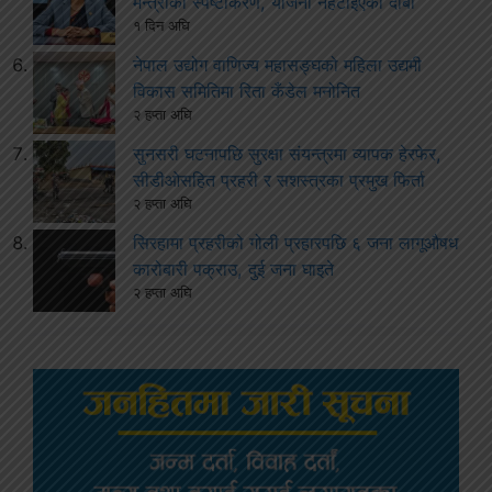
मन्त्रीको स्पष्टीकरण, योजना नहटाइएको दाबी
१ दिन अघि
नेपाल उद्योग वाणिज्य महासङ्घको महिला उद्यमी
विकास समितिमा रिता कँडेल मनोनित
२ हप्ता अघि
सुनसरी घटनापछि सुरक्षा संयन्त्रमा व्यापक हेरफेर,
सीडीओसहित प्रहरी र सशस्त्रका प्रमुख फिर्ता
२ हप्ता अघि
सिरहामा प्रहरीको गोली प्रहारपछि ६ जना लागूऔषध
कारोबारी पक्राउ, दुई जना घाइते
२ हप्ता अघि