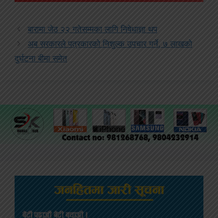
बारामा जेठ २२ गतेसम्मका लागि निषेधाज्ञा थप
अब सरकारले पत्रकारको निशुल्क उपचार गर्ने, ७ लाखको
दुर्घटना बीमा समेत