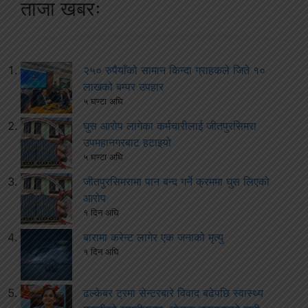
ताजा खबरः
२५० रुपैयाँको सामान किन्दा ग्राहकले जिते १०
लाखको बम्पर उपहार
५ घण्टा अघि
घुस आरोप लागेका कर्मचारीलाई जीतपुरसिमरा
उपमहानगरबाट हटाइयो
५ घण्टा अघि
जीतपुरसिमरामा पान बन्द गर्ने क्रममा घुस लिएको
आरोप
१ दिन अघि
बारामा करेन्ट लागेर एक जनाको मृत्यु
१ दिन अघि
ढल्केबर ट्रमा सेन्टरबारे विवाद बढेपछि स्वास्थ्य