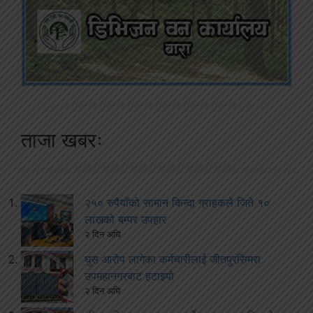
ताजा खबरः
२५० रुपैयाँको सामान किन्दा ग्राहकले जिते १०
लाखको बम्पर उपहार
२ दिन अघि
घुस आरोप लागेका कर्मचारीलाई जीतपुरसिमरा
उपमहानगरबाट हटाइयो
२ दिन अघि