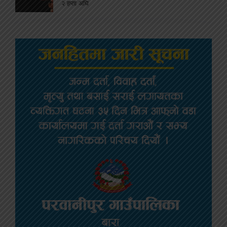
२ हप्ता अघि