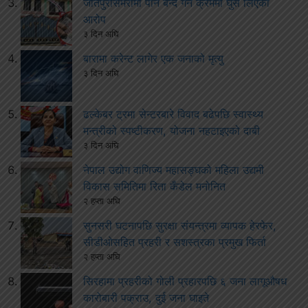
जीतपुरसिमरामा पान बन्द गर्ने क्रममा घुस लिएको
आरोप
३ दिन अघि
बारामा करेन्ट लागेर एक जनाको मृत्यु
३ दिन अघि
ढल्केबर ट्रमा सेन्टरबारे विवाद बढेपछि स्वास्थ्य
मन्त्रीको स्पष्टीकरण, योजना नहटाइएको दाबी
३ दिन अघि
नेपाल उद्योग वाणिज्य महासङ्घको महिला उद्यमी
विकास समितिमा रिता कँडेल मनोनित
२ हप्ता अघि
सुनसरी घटनापछि सुरक्षा संयन्त्रमा व्यापक हेरफेर,
सीडीओसहित प्रहरी र सशस्त्रका प्रमुख फिर्ता
२ हप्ता अघि
सिरहामा प्रहरीको गोली प्रहारपछि ६ जना लागूऔषध
कारोबारी पक्राउ, दुई जना घाइते